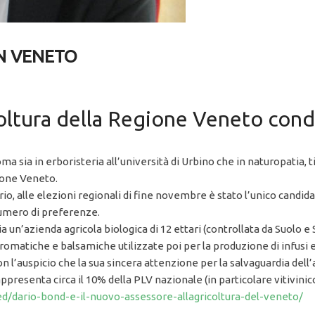
N VENETO
icoltura della Regione Veneto con
ma sia in erboristeria all’università di Urbino che in naturopatia, t
gione Veneto.
o, alle elezioni regionali di fine novembre è stato l’unico candidat
numero di preferenze.
 un’azienda agricola biologica di 12 ettari (controllata da Suolo e 
aromatiche e balsamiche utilizzate poi per la produzione di infusi e
 con l’auspicio che la sua sincera attenzione per la salvaguardia del
ppresenta circa il 10% della PLV nazionale (in particolare vitivinic
red/dario-bond-e-il-nuovo-assessore-allagricoltura-del-veneto/