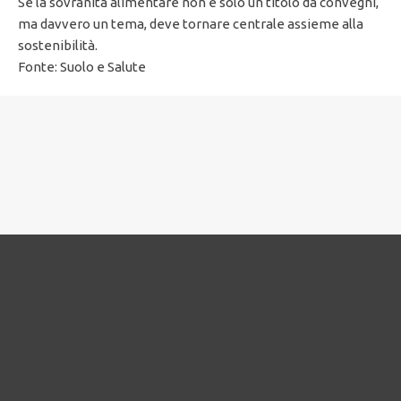
Se la sovranità alimentare non è solo un titolo da convegni,
ma davvero un tema, deve tornare centrale assieme alla
sostenibilità.
Fonte: Suolo e Salute