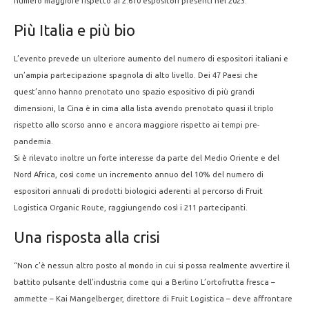
numero maggiore rispetto ai 2.610 espositori presenti nel 2023.
Più Italia e più bio
L’evento prevede un ulteriore aumento del numero di espositori italiani e
un’ampia partecipazione spagnola di alto livello. Dei 47 Paesi che
quest’anno hanno prenotato uno spazio espositivo di più grandi
dimensioni, la Cina è in cima alla lista avendo prenotato quasi il triplo
rispetto allo scorso anno e ancora maggiore rispetto ai tempi pre-
pandemia.
Si è rilevato inoltre un forte interesse da parte del Medio Oriente e del
Nord Africa, così come un incremento annuo del 10% del numero di
espositori annuali di prodotti biologici aderenti al percorso di Fruit
Logistica Organic Route, raggiungendo così i 211 partecipanti.
Una risposta alla crisi
“Non c’è nessun altro posto al mondo in cui si possa realmente avvertire il
battito pulsante dell’industria come qui a Berlino L’ortofrutta fresca –
ammette – Kai Mangelberger, direttore di Fruit Logistica – deve affrontare