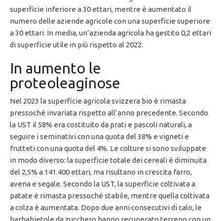
superficie inferiore a 30 ettari, mentre è aumentato il
numero delle aziende agricole con una superficie superiore
a 30 ettari. In media, un’azienda agricola ha gestito 0,2 ettari
di superficie utile in più rispetto al 2022.
In aumento le
proteoleaginose
Nel 2023 la superficie agricola svizzera bio è rimasta
pressoché invariata rispetto all’anno precedente. Secondo
la UST il 58% era costituito da prati e pascoli naturali, a
seguire i seminativi con una quota del 38% e vigneti e
frutteti con una quota del 4%. Le colture si sono sviluppate
in modo diverso: la superficie totale dei cereali è diminuita
del 2,5% a 141.400 ettari, ma risultano in crescita farro,
avena e segale. Secondo la UST, la superficie coltivata a
patate è rimasta pressoché stabile, mentre quella coltivata
a colza è aumentata. Dopo due anni consecutivi di calo, le
barbabietole da zucchero hanno recuperato terreno con un