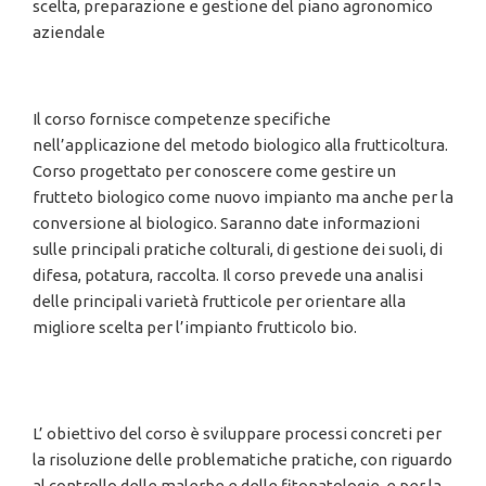
scelta, preparazione e gestione del piano agronomico
aziendale
Frutticoltura Bio: Gestione aziendale e pratiche
agronomiche (29 ore) Gratuito
Il corso fornisce competenze specifiche
nell’applicazione del metodo biologico alla frutticoltura.
Corso progettato per conoscere come gestire un
frutteto biologico come nuovo impianto ma anche per la
conversione al biologico. Saranno date informazioni
sulle principali pratiche colturali, di gestione dei suoli, di
difesa, potatura, raccolta. Il corso prevede una analisi
delle principali varietà frutticole per orientare alla
migliore scelta per l’impianto frutticolo bio.
Cerealicoltura Bio: Risoluzione delle
problematiche e gestione coltivazione (16 ore)
Gratuito
L’ obiettivo del corso è sviluppare processi concreti per
la risoluzione delle problematiche pratiche, con riguardo
al controllo delle malerbe e delle fitopatologie, e per la