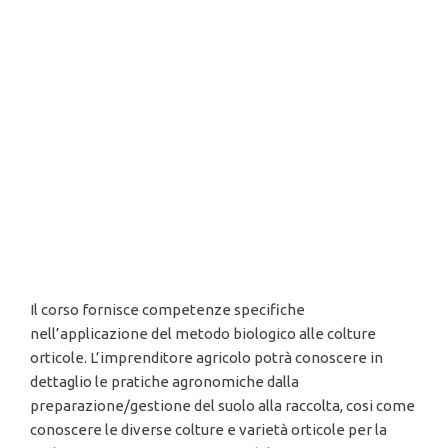
esclusivamente per aziende
agricole, possono partecipare
titolare, dipendenti e collaboratori
famigliari.
Nel catalogo trovate i corsi specialistici in Agricoltura Biologica
di Orticoltura, Frutticoltura, Cerealicoltura, Viticoltura,
Zootecnia e Biodinamica. Cosi come il corso specializzato a
migliorare le vostre capacità e modalità di vendita.
Ecco le specifiche di alcuni
corsi
gratuiti Accademia Bio
Orticole Bio (29 ore) Gratuito
Il corso fornisce competenze specifiche
nell’applicazione del metodo biologico alle colture
orticole. L’imprenditore agricolo potrà conoscere in
dettaglio le pratiche agronomiche dalla
preparazione/gestione del suolo alla raccolta, cosi come
conoscere le diverse colture e varietà orticole per la