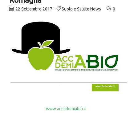
22 Settembre 2017
Suolo e Salute News
0
Informiamo che i nuove iscrizioni ai
corsi gratuiti Accademia
Bio
di
Federbio
sono partite. Da fine ottobre cominceranno i
primi corsi. Nel sito
www.accademiabio.it
sezione Emilia
Romagna potrai trovare altre informazioni oltre il catalogo dei
corsi.
Sono corsi indirizzati