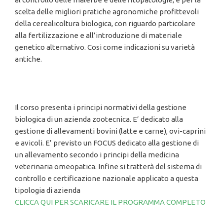
scelta delle migliori pratiche agronomiche profittevoli
della cerealicoltura biologica, con riguardo particolare
alla fertilizzazione e all’introduzione di materiale
genetico alternativo. Cosi come indicazioni su varietà
antiche.
Zootecnia Bio: la gestione di un’azienda
zootecnica secondo metodo biologico (20 ore)
Gratuito
Il corso presenta i principi normativi della gestione
biologica di un azienda zootecnica. E’ dedicato alla
gestione di allevamenti bovini (latte e carne), ovi-caprini
e avicoli. E’ previsto un FOCUS dedicato alla gestione di
un allevamento secondo i principi della medicina
veterinaria omeopatica. Infine si tratterà del sistema di
controllo e certificazione nazionale applicato a questa
tipologia di azienda
CLICCA QUI PER SCARICARE IL PROGRAMMA COMPLETO
Accademia Bio è un progetto di Federbio (Federazione Italiana