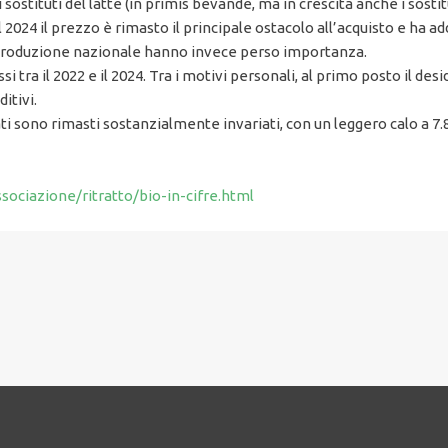
 sostituti del latte (in primis bevande, ma in crescita anche i sosti
2024 il prezzo è rimasto il principale ostacolo all’acquisto e ha ad
 la produzione nazionale hanno invece perso importanza.
i tra il 2022 e il 2024. Tra i motivi personali, al primo posto il desid
itivi.
ti sono rimasti sostanzialmente invariati, con un leggero calo a 7
sociazione/ritratto/bio-in-cifre.html