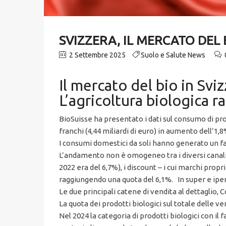
SVIZZERA, IL MERCATO DEL 
2 Settembre 2025
Suolo e Salute News
Il mercato del bio in Sviz
L’agricoltura biologica r
BioSuisse ha presentato i dati sul consumo di prod
franchi (4,44 miliardi di euro) in aumento dell’1,8
I consumi domestici da soli hanno generato un fattu
L’andamento non è omogeneo tra i diversi canali di
2022 era del 6,7%), i discount – i cui marchi pr
raggiungendo una quota del 6,1%. In super e iper
Le due principali catene di vendita al dettaglio, 
La quota dei prodotti biologici sul totale delle v
Nel 2024 la categoria di prodotti biologici con il f