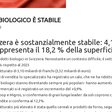
BIOLOGICO È STABILE
0
zera è sostanzialmente stabile: 4,1
appresenta il 18,2 % della superfic
otti biologici in Svizzera. Nonostante un contesto difficile, il sett
% rispetto al 2023.
rato di 3,10 miliardi di franchi (3,32 miliardi di euro).
 vendita: lo specializzato ha registrato un calo, che ne ha ridotto 
opri biologici stanno diventando sempre più popolari- hanno aument
mercati si è registrato un incremento del +0,9%.
Coop e Migros, si confermano di gran lunga leader: da soli coprono 
endite si conferma al 12,3%.
atturato più elevato è stata quello cereali e prodotti da forno, segui