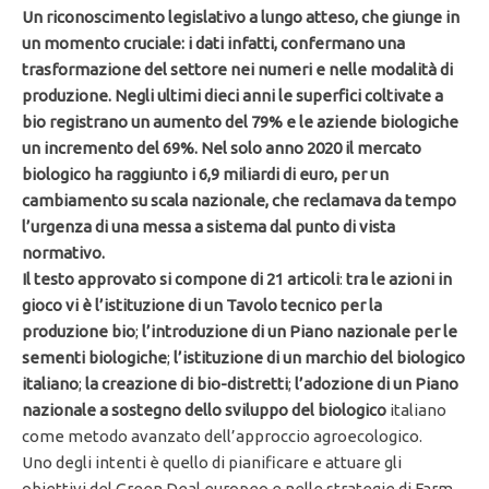
Un riconoscimento legislativo a lungo atteso, che giunge in
un momento cruciale: i dati infatti, confermano una
trasformazione del settore nei numeri e nelle modalità di
produzione. Negli ultimi dieci anni le superfici coltivate a
bio registrano un aumento del 79% e le aziende biologiche
un incremento del 69%. Nel solo anno 2020 il mercato
biologico ha raggiunto i 6,9 miliardi di euro, per un
cambiamento su scala nazionale, che reclamava da tempo
l’urgenza di una messa a sistema dal punto di vista
normativo.
Il testo approvato si compone di 21 articoli
:
tra le azioni in
gioco vi è l’istituzione di un Tavolo tecnico per la
produzione bio
;
l’introduzione di un Piano nazionale per le
sementi biologiche
;
l’istituzione di un marchio del biologico
italiano
;
la creazione di bio-distretti
;
l’adozione di un Piano
nazionale a sostegno dello sviluppo del biologico
italiano
come metodo avanzato dell’approccio agroecologico.
Uno degli intenti è quello di pianificare e attuare gli
obiettivi del Green Deal europeo e nelle strategie di Farm