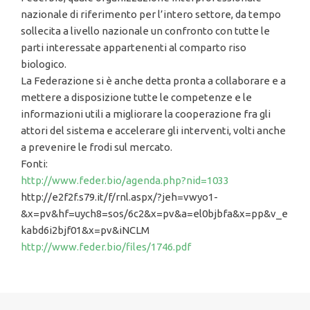
nazionale di riferimento per l’intero settore, da tempo
sollecita a livello nazionale un confronto con tutte le
parti interessate appartenenti al comparto riso
biologico.
La Federazione si è anche detta pronta a collaborare e a
mettere a disposizione tutte le competenze e le
informazioni utili a migliorare la cooperazione fra gli
attori del sistema e accelerare gli interventi, volti anche
a prevenire le frodi sul mercato.
Fonti:
http://www.feder.bio/agenda.php?nid=1033
http://e2f2f.s79.it/f/rnl.aspx/?jeh=vwyo1-
&x=pv&hf=uych8=sos/6c2&x=pv&a=el0bjbfa&x=pp&v_e
kabd6i2bjf01&x=pv&iNCLM
http://www.feder.bio/files/1746.pdf