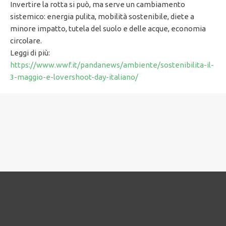
Invertire la rotta si può, ma serve un cambiamento
sistemico: energia pulita, mobilità sostenibile, diete a
minore impatto, tutela del suolo e delle acque, economia
circolare.
Leggi di più:
https://www.wwf.it/pandanews/ambiente/sostenibilita-il-
3-maggio-e-lovershoot-day-italiano/