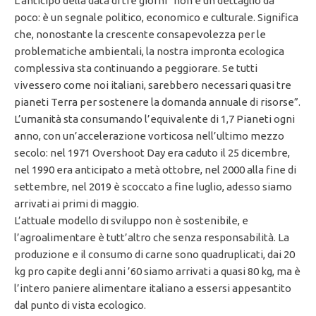
L’anticipo della data di tre giorni “non è un dettaglio da
poco: è un segnale politico, economico e culturale. Significa
che, nonostante la crescente consapevolezza per le
problematiche ambientali, la nostra impronta ecologica
complessiva sta continuando a peggiorare. Se tutti
vivessero come noi italiani, sarebbero necessari quasi tre
pianeti Terra per sostenere la domanda annuale di risorse”.
L’umanità sta consumando l’equivalente di 1,7 Pianeti ogni
anno, con un’accelerazione vorticosa nell’ultimo mezzo
secolo: nel 1971 Overshoot Day era caduto il 25 dicembre,
nel 1990 era anticipato a metà ottobre, nel 2000 alla fine di
settembre, nel 2019 è scoccato a fine luglio, adesso siamo
arrivati ai primi di maggio.
L’attuale modello di sviluppo non è sostenibile, e
l’agroalimentare è tutt’altro che senza responsabilità. La
produzione e il consumo di carne sono quadruplicati, dai 20
kg pro capite degli anni ’60 siamo arrivati a quasi 80 kg, ma è
l’intero paniere alimentare italiano a essersi appesantito
dal punto di vista ecologico.