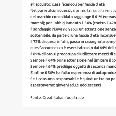
all’acquisto; classificandoli per fascia d’età.
Nel porre alcuni quesiti,
il primo tra questi verte
del marchio consolidato raggiunge il 61% (versus i
marchi); per l’abbigliamento il 54% (contro il 42%)
Il sondaggio rileva
non solo
un’attenzione senza p
sostenibile, da parte di una fascia d’età inconsuet
Il 72% di questi
infatti,
passa in rassegna la compos
quest’accuratezza è esercitata solo dal 64% dell
Il 69% di loro si preoccupa di utilizzare mezzi di 
Sempre il 64% pone attenzione nel limitare il c
Sempre il 64% predilige oggetti di seconda mano a
E infine il 56% ha fatto esperienza di autoprodu
Se il consumo responsabile è
quindi
un traino pe
aspettavamo: giovani adulti adolescenti.
Fonte: Great italian food trade