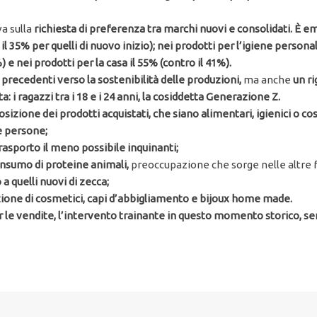
va sulla
richiesta di preferenza tra marchi nuovi e consolidati. È 
l 35% per quelli di nuovo inizio); nei prodotti per l’igiene persona
 e nei prodotti per la casa il 55% (contro il 41%).
recedenti verso la sostenibilità delle produzioni,
ma anche
un ri
a: i ragazzi tra i 18 e i 24 anni, la cosiddetta Generazione Z.
izione dei prodotti acquistati, che siano alimentari, igienici o co
e persone;
trasporto il meno possibile inquinanti;
onsumo di proteine animali,
preoccupazione che sorge nelle altre f
 quelli nuovi di zecca;
zione di cosmetici, capi d’abbigliamento e bijoux home made.
r le vendite, l’intervento trainante in questo momento storico, se