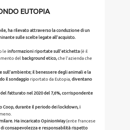
CONDO EUTOPIA
le, ha rilevato attraverso la conduzione di un
nante sulle scelte legate all’acquisto.
o le
informazioni riportate sull’etichetta
(è il
dimento del
background etico,
che l’azienda che
te sull’ambiente; il benessere degli animali e la
ndo il sondaggio
riportato da Eutopia,
diventano
el fatturato nel 2020 del 7,6%, corrispondente
Coop, durante il periodo dei lockdown, i
a meno.
similare. Ha incaricato OpinionWay
(ente francese
 di consapevolezza e responsabilità rispetto