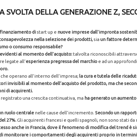
A SVOLTA DELLA GENERAZIONE Z, SE
l finanziamento di
start up e
nuove imprese dall’impronta sostenibi
 consapevolezza nella selezione dei prodotti,
sia
un fattore determi
umo o consumo responsabile?
n evidenti al momento dell’acquisto:
talvolta riconoscibili attravers
e legate all’
esperienza pregressa del marchio
e ad un approfon
oro.
i
che operano all’interno dell’impresa;
la cura e tutela delle ricadu
ttori invisibili al momento dell’acquisto del prodotto, ma che seco
ni di acquirenti.
 registrato una crescita continuativa, ma
ha generato un aumento d
n ruolo centrale
nelle cause dell’incremento.
Secondo un rapporto 
 del 27%.
Gli acquirenti francesi e quelli spagnoli, non sono stati d
rocesso anche in Francia, dove il fenomeno di modifica del trend è 
di monitorare i comportamenti degli acquirenti proprio in termini