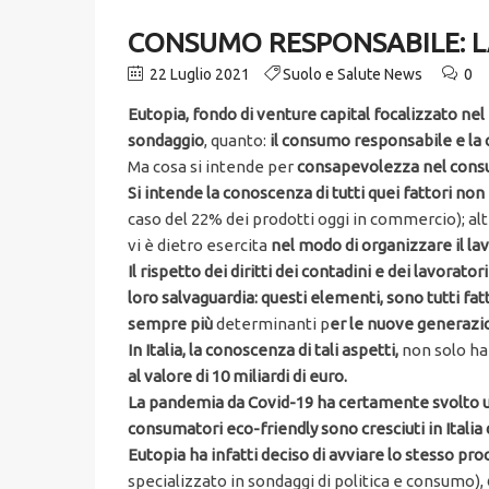
CONSUMO RESPONSABILE: L
22 Luglio 2021
Suolo e Salute News
0
Eutopia, fondo di venture capital focalizzato ne
sondaggio
, quanto:
il consumo responsabile e la
Ma cosa si intende per
consapevolezza nel cons
Si intende la conoscenza di tutti quei fattori no
caso del 22% dei prodotti oggi in commercio); altr
vi è dietro esercita
nel modo di organizzare il lav
Il rispetto dei diritti dei contadini e dei lavorator
loro salvaguardia: questi elementi, sono tutti fa
sempre più
determinanti p
er le nuove generazio
In Italia, la conoscenza di tali aspetti,
non solo ha
al valore di 10 miliardi di euro.
La pandemia da Covid-19 ha certamente svolto u
consumatori eco-friendly sono cresciuti in Italia
Eutopia ha infatti deciso di avviare lo stesso p
specializzato in sondaggi di politica e consumo),