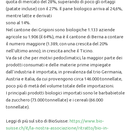
quota di mercato del 28%, superando di poco gli ortaggi
(patate incluse) con il 27%. Il pane biologico arriva al 24,6%,
mentre latte e derivati
sono al 14%.
Nel cantone dei Grigioni sono biologiche 1.133 aziende
agricole su 1.906 (il 64%), ma è il cantone di Berna a contare
il numero maggiore (1.389, con una crescita del 20%
nell’ultimo anno); in crescita anche il Ticino.
Va da sé che per motivi pedoclimatici, la maggior parte dei
prodotti consumati e delle materie prime impiegate
dall’industria è importata, in prevalenza dal trio Germania,
Austria e Italia, da cui provengono circa 146.000 tonnellate,
poco più di metà del volume totale delle importazioni.
I principali prodotti biologici importati sono le barbabietole
da zucchero (73.000 tonnellate) e i cereali (66.000
tonnellate).
Leggi di più sul sito di BioSuisse:
https://www.bio-
suisse.ch/it/la-nostra-associazione/ritratto/bio-in-