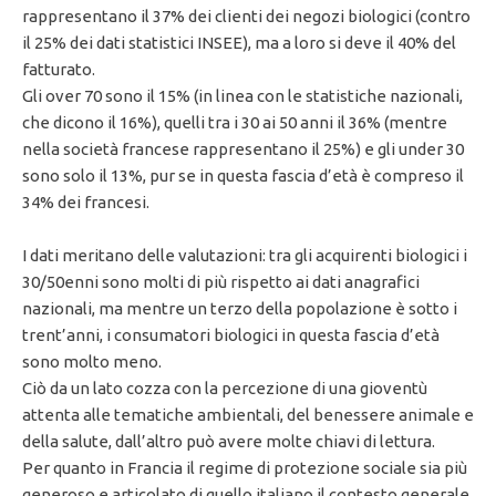
rappresentano il 37% dei clienti dei negozi biologici (contro
il 25% dei dati statistici INSEE), ma a loro si deve il 40% del
fatturato.
Gli over 70 sono il 15% (in linea con le statistiche nazionali,
che dicono il 16%), quelli tra i 30 ai 50 anni il 36% (mentre
nella società francese rappresentano il 25%) e gli under 30
sono solo il 13%, pur se in questa fascia d’età è compreso il
34% dei francesi.
I dati meritano delle valutazioni: tra gli acquirenti biologici i
30/50enni sono molti di più rispetto ai dati anagrafici
nazionali, ma mentre un terzo della popolazione è sotto i
trent’anni, i consumatori biologici in questa fascia d’età
sono molto meno.
Ciò da un lato cozza con la percezione di una gioventù
attenta alle tematiche ambientali, del benessere animale e
della salute, dall’altro può avere molte chiavi di lettura.
Per quanto in Francia il regime di protezione sociale sia più
generoso e articolato di quello italiano il contesto generale