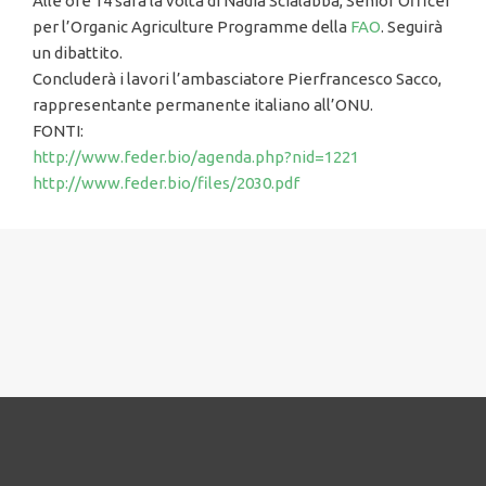
Alle ore 14 sarà la volta di Nadia Scialabba, Senior Officer
per l’Organic Agriculture Programme della
FAO
. Seguirà
un dibattito.
Concluderà i lavori l’ambasciatore Pierfrancesco Sacco,
rappresentante permanente italiano all’ONU.
FONTI:
http://www.feder.bio/agenda.php?nid=1221
http://www.feder.bio/files/2030.pdf