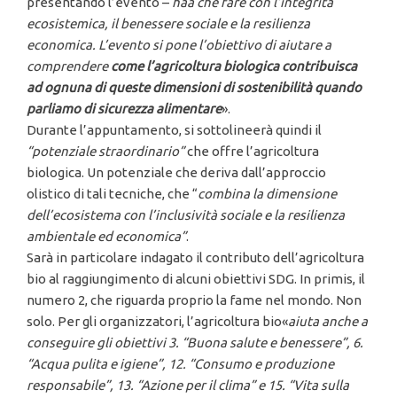
presentando l’evento –
haa che fare con l’integrità
ecosistemica, il benessere sociale e la resilienza
economica. L’evento si pone l’obiettivo di aiutare a
comprendere
come l’agricoltura biologica contribuisca
ad ognuna di queste dimensioni di sostenibilità quando
parliamo di sicurezza alimentare
».
Durante l’appuntamento, si sottolineerà quindi il
“potenziale straordinario”
che offre l’agricoltura
biologica. Un potenziale che deriva dall’approccio
olistico di tali tecniche, che “
combina la dimensione
dell’ecosistema con l’inclusività sociale e la resilienza
ambientale ed economica”
.
Sarà in particolare indagato il contributo dell’agricoltura
bio al raggiungimento di alcuni obiettivi SDG. In primis, il
numero 2, che riguarda proprio la fame nel mondo. Non
solo. Per gli organizzatori, l’agricoltura bio«
aiuta anche a
conseguire gli obiettivi 3. “Buona salute e benessere”, 6.
“Acqua pulita e igiene”, 12. “Consumo e produzione
responsabile”, 13. “Azione per il clima” e 15. “Vita sulla