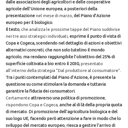
dalle associazioni degli agricoltori e delle cooperative
agricole
dell’Unione europea
,
a posteriori della
presentazione
nel mese di marzo,
del Piano d’Azione
europeo per il biologico
.
Il testo
, che analizza le prossime tappe del Piano suddivise
nei tre assi strategici individuati,
esprime il punto di vista di
Copa e Cogeca,
scendendo nel dettaglio di azioni e obiettivi
alternativi concreti
,
che non solo tutelino il mondo
agricolo
,
ma rendano raggiungibile
l’obiettivo del 25% di
superficie coltivata a bio entro il 2030,
presentato
all’interno della strategia “Dal produttore al consumatore”.
Tra i punti contemplati dal Piano d’Azione, è presente la
questione su come stimolare la domanda e tuttavia
garantire la fiducia dei consumatori
.
Certamente
attraverso una politica di promozione
,
rispondono Copa e Cogeca,
anche al di là della propria quota
di mercato
.
Di promozione dell’agricoltura biologica e del
suo logo UE
,
facendo
però attenzione a fare in modo che lo
sviluppo del mercato europeo
,
riesca a gestire l’arrivo di