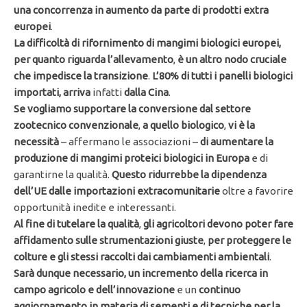
una concorrenza in aumento da parte di prodotti extra
europei
.
La difficoltà di rifornimento di mangimi biologici europei,
per quanto riguarda l’allevamento
,
è un altro nodo cruciale
che impedisce la transizione
.
L’80% di tutti i panelli biologici
importati, arriva
infatti
dalla Cina
.
Se vogliamo supportare la conversione dal settore
zootecnico convenzionale
,
a quello biologico
,
vi è la
necessità
– affermano le associazioni –
di aumentare la
produzione di mangimi proteici biologici in Europa
e di
garantirne la qualità.
Questo ridurrebbe la dipendenza
dell’UE dalle importazioni extracomunitarie
oltre a favorire
opportunità inedite e interessanti.
Al fine di tutelare la qualità
,
gli agricoltori devono poter fare
affidamento sulle strumentazioni giuste
,
per proteggere le
colture e gli stessi raccolti dai cambiamenti ambientali
.
Sarà dunque necessario, un incremento della ricerca in
campo agricolo
e dell’innovazione
e un
continuo
aggiornamento in materia di sementi e di tecniche per la