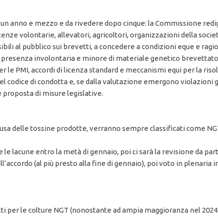
 un anno e mezzo e da rivedere dopo cinque: la Commissione redige 
icenze volontarie, allevatori, agricoltori, organizzazioni della socie
ibili al pubblico sui brevetti, a concedere a condizioni eque e ragio
 di presenza involontaria e minore di materiale genetico brevettat
e PMI, accordi di licenza standard e meccanismi equi per la riso
codice di condotta e, se dalla valutazione emergono violazioni gr
proposta di misure legislative.
a causa delle tossine prodotte, verranno sempre classificati com
le lacune entro la metà di gennaio, poi ci sarà la revisione da parte 
accordo (al più presto alla fine di gennaio), poi voto in plenari
vetti per le colture NGT (nonostante ad ampia maggioranza nel 20