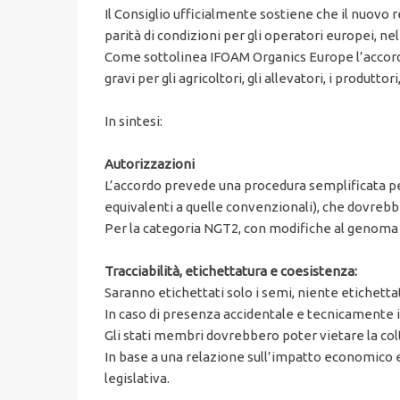
Il Consiglio ufficialmente sostiene che il nuovo
parità di condizioni per gli operatori europei, 
Come sottolinea IFOAM Organics Europe l’accordo
gravi per gli agricoltori, gli allevatori, i produtto
In sintesi:
Autorizzazioni
L’accordo prevede una procedura semplificata pe
equivalenti a quelle convenzionali), che dovreb
Per la categoria NGT2, con modifiche al genoma p
Tracciabilità, etichettatura e coesistenza:
Saranno etichettati solo i semi, niente etichetta
In caso di presenza accidentale e tecnicamente i
Gli stati membri dovrebbero poter vietare la col
In base a una relazione sull’impatto economico 
legislativa.