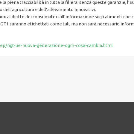
a piena tracciabilità in tutta la filiera: senza queste garanzie, l’
ro dell’agricoltura e dell’allevamento innovativi.
ami al diritto dei consumatori all’informazione sugli alimenti che 
NGT1 saranno etichettati come tali, ma non sarà necessario informa
/deep/ngt-ue-nuova-generazione-ogm-cosa-cambia.html