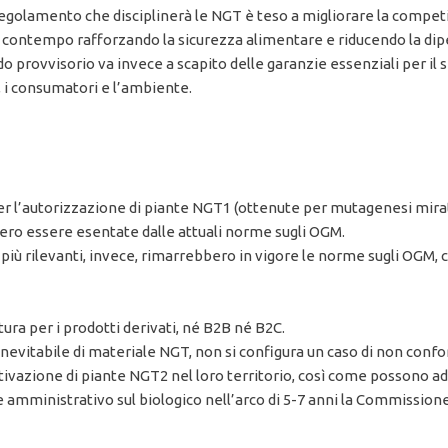
 regolamento che disciplinerà le NGT è teso a migliorare la competi
nel contempo rafforzando la sicurezza alimentare e riducendo la di
 provvisorio va invece a scapito delle garanzie essenziali per i
ri, i consumatori e l’ambiente.
r l’autorizzazione di piante NGT1 (ottenute per mutagenesi mira
bero essere esentate dalle attuali norme sugli OGM.
iù rilevanti, invece, rimarrebbero in vigore le norme sugli OGM, c
tura per i prodotti derivati, né B2B né B2C.
nevitabile di materiale NGT, non si configura un caso di non confo
tivazione di piante NGT2 nel loro territorio, così come possono a
e amministrativo sul biologico nell’arco di 5-7 anni la Commissio