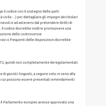
il codice con il sostegno delle parti
tà civile…) per dettagliare gli impegni dei titolari
nevoli e ad astenersi dal pretendere diritti di
o. Il codice dovrebbe inoltre promuovere una
luzione delle controversie
avi o frequenti delle disposizioni dovrebbe
e NGT2, quindi non completamente deregolamentati
di giuristi-linguisti, a seguire voto in seno alla
a in cui possono essere presentati emendamenti
24 il Parlamento europeo avesse approvato una