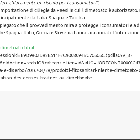
udere chiaramente un rischio per i consumatori”.
 d’importazione di ciliegie da Paesi in cui il dimetoato è autorizzato
incipalmente da Italia, Spagna e Turchia.
a spiegato che il provvedimento mira a protegge i consumatori e a di
he Spagna, Italia, Grecia e Slovenia hanno annunciato l’intenzione d
e-dimetoato.html
o;jsessionid=E9D9902D98E511F3C9008094BC70505C.tpdila09v_3?
&oldAction=rechJO&categorieLien=id&idJO=JORFCONT0000324
a-e-diserbo/2016/04/29/prodotti-fitosanitari-niente-dimetoato-
rtation-des-cerises-traitees-au-dimethoate