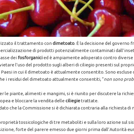
orizzato il trattamento con
dimetoato
. È la decisione del governo f
cializzazione di prodotti potenzialmente contaminati dall’insett
lasse dei
fosforganici
ed è ampiamente adoperato contro diverse tip
ietare l’uso del prodotto sugli alberi di ciliegio presenti sul proprio
Paesi in cui il dimetoato è attualmente consentito. Sono escluse dal
che i residui del dimetoato attualmente consentiti, “
non sono proba
le piante, alimenti e mangimi, si è riunito per discutere la richiest
ropea e bloccare la vendita delle
ciliegie
trattate.
, dato che la Commissione si è dichiarata contraria alla richiesta 
e proprietà tossicologiche di tre metaboliti e sulla loro azione sul 
izione, forte del parere emesso due giorni prima dall’Autorità eu