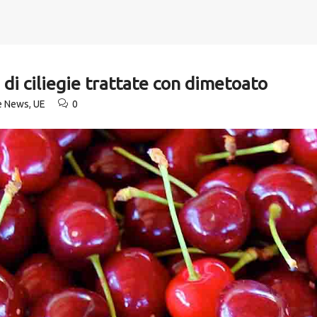
 di ciliegie trattate con dimetoato
te News
,
UE
0