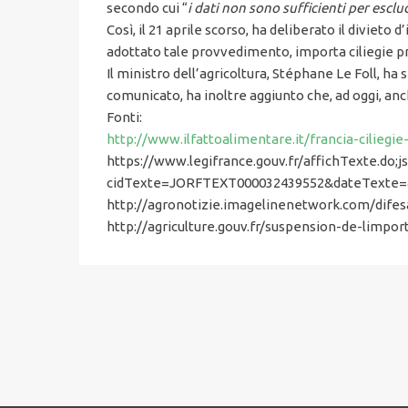
secondo cui “
i dati non sono sufficienti per escl
Così, il 21 aprile scorso, ha deliberato il divieto
adottato tale provvedimento, importa ciliegie pr
Il ministro dell’agricoltura, Stéphane Le Foll, h
comunicato, ha inoltre aggiunto che, ad oggi, anc
Fonti:
http://www.ilfattoalimentare.it/francia-ciliegi
https://www.legifrance.gouv.fr/affichTexte.d
cidTexte=JORFTEXT000032439552&dateTexte=
http://agronotizie.imagelinenetwork.com/difes
http://agriculture.gouv.fr/suspension-de-limpo