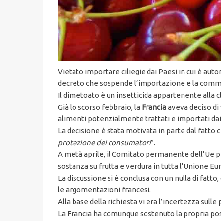
Vietato importare ciliegie dai Paesi in cui è aut
decreto che sospende l’importazione e la commer
Il dimetoato è un insetticida appartenente alla c
Già lo scorso febbraio, la
Francia
aveva deciso di v
alimenti potenzialmente trattati e importati dai 
La decisione è stata motivata in parte dal fatto 
protezione dei consumatori
”.
A metà aprile, il Comitato permanente dell’Ue per 
sostanza su frutta e verdura in tutta l’Unione Eu
La discussione si è conclusa con un nulla di fatto
le argomentazioni francesi.
Alla base della richiesta vi era l’incertezza sull
La Francia ha comunque sostenuto la propria pos