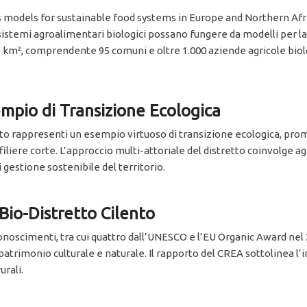
s models for sustainable food systems in Europe and Northern Afri
sistemi agroalimentari biologici possano fungere da modelli per la 
196 km², comprendente 95 comuni e oltre 1.000 aziende agricole biol
sempio di Transizione Ecologica
nto rappresenti un esempio virtuoso di transizione ecologica, prom
iliere corte. L’approccio multi-attoriale del distretto coinvolge agr
 gestione sostenibile del territorio.
 Bio-Distretto Cilento
onoscimenti, tra cui quattro dall’UNESCO e l’EU Organic Award nel 
patrimonio culturale e naturale. Il rapporto del CREA sottolinea l’
urali.