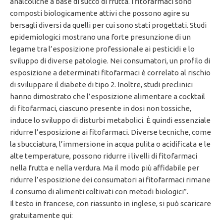
analcoliche a base di succo di frutta. I fitofarmaci sono
composti biologicamente attivi che possono agire su
bersagli diversi da quelli per cui sono stati progettati. Studi
epidemiologici mostrano una forte presunzione di un
legame tra l’esposizione professionale ai pesticidi e lo
sviluppo di diverse patologie. Nei consumatori, un profilo di
esposizione a determinati fitofarmaci è correlato al rischio
di sviluppare il diabete di tipo 2. Inoltre, studi preclinici
hanno dimostrato che l’esposizione alimentare a cocktail
di fitofarmaci, ciascuno presente in dosi non tossiche,
induce lo sviluppo di disturbi metabolici. È quindi essenziale
ridurre l’esposizione ai fitofarmaci. Diverse tecniche, come
la sbucciatura, l’immersione in acqua pulita o acidificata e le
alte temperature, possono ridurre i livelli di fitofarmaci
nella frutta e nella verdura. Ma il modo più affidabile per
ridurre l’esposizione dei consumatori ai fitofarmaci rimane
il consumo di alimenti coltivati con metodi biologici”.
Il testo in francese, con riassunto in inglese, si può scaricare
gratuitamente qui: