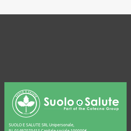
SUOLO E SALUTE SRL Unipersonale,
P.I. 01497070415 Capitale sociale 100000€