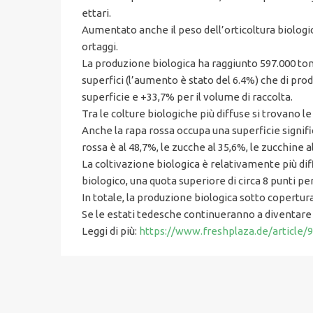
ettari.
Aumentato anche il peso dell’orticoltura biologica
ortaggi.
La produzione biologica ha raggiunto 597.000 tonn
superfici (l’aumento è stato del 6.4%) che di pr
superficie e +33,7% per il volume di raccolta.
Tra le colture biologiche più diffuse si trovano le
Anche la rapa rossa occupa una superficie signifi
rossa è al 48,7%, le zucche al 35,6%, le zucchine al
La coltivazione biologica è relativamente più dif
biologico, una quota superiore di circa 8 punti per
In totale, la produzione biologica sotto copertur
Se le estati tedesche continueranno a diventare 
Leggi di più:
https://www.freshplaza.de/article