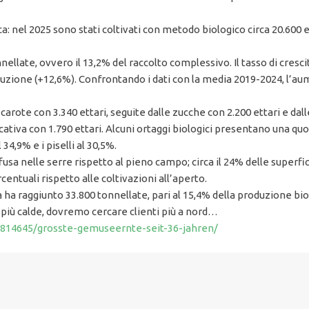
: nel 2025 sono stati coltivati con metodo biologico circa 20.600 ett
ellate, ovvero il 13,2% del raccolto complessivo. Il tasso di cresci
oduzione (+12,6%). Confrontando i dati con la media 2019-2024, l’a
 carote con 3.340 ettari, seguite dalle zucche con 2.200 ettari e dalle
cativa con 1.790 ettari. Alcuni ortaggi biologici presentano una quo
 34,9% e i piselli al 30,5%.
fusa nelle serre rispetto al pieno campo; circa il 24% delle superfi
centuali rispetto alle coltivazioni all’aperto.
a ha raggiunto 33.800 tonnellate, pari al 15,4% della produzione bio
più calde, dovremo cercare clienti più a nord…
/9814645/grosste-gemuseernte-seit-36-jahren/