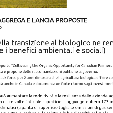
 AGGREGA E LANCIA PROPOSTE
0
lla transizione al biologico ne ren
 i benefici ambientali e sociali)
apporto “Cultivating the Organic Opportunity for Canadian Farmer
ca e propone delle raccomandazioni politiche al governo.
ask force per 2 anni dimostra che l’agricoltura biologica offrire con
rsità anche in Canada e documenta un forte ritorno sugli investiment
uò aumentare la redditività e la resilienza delle aziende a
 tre volte l’attuale superficie si aggiungerebbero 173 milio
climatici (a parità di superficie taglia le emissioni di gas s