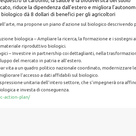
questro di carbonio, la salute e la biodiversità del suolo
rcato, riduce la dipendenza dall’estero e migliora l’autono
biologico dà 8 dollari di benefici per gli agricoltori
o dell’arte, ma propone un piano d’azione sul biologico descrivendo 
uzione biologica – Ampliare la ricerca, la formazione e i sostegni 
 materiale riproduttivo biologici.
gici – Investire in partnership coi dettaglianti, nella trasformazione
iluppo del mercato in patria e all’estero.
Dar vita a un quadro politico nazionale coordinato, modernizzare 
gliorare l’accesso a dati affidabili sul biologico.
 espressione unitaria dell’intero settore, che s’impegnerà ora affi
biologica e investa di conseguenza.
ic-action-plan/