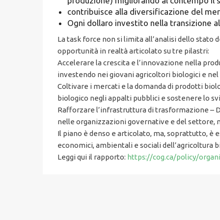
produzione) migliorando al contempo il se
contribuisce alla diversificazione del me
Ogni dollaro investito nella transizione al 
La task force non si limita all’analisi dello stat
opportunità in realtà articolato su tre pilastri:
Accelerare la crescita e l’innovazione nella prod
investendo nei giovani agricoltori biologici e nel
Coltivare i mercati e la domanda di prodotti biolo
biologico negli appalti pubblici e sostenere lo sv
Rafforzare l’infrastruttura di trasformazione – 
nelle organizzazioni governative e del settore, mi
Il piano è denso e articolato, ma, soprattutto, è
economici, ambientali e sociali dell’agricoltura 
Leggi qui il rapporto:
https://cog.ca/policy/organ