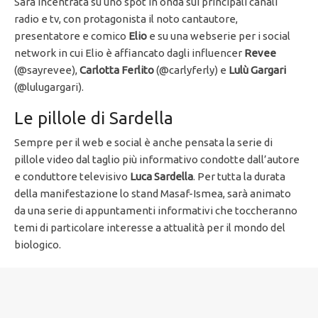
Sarà incentrata su uno spot in onda sui principali canali
radio e tv, con protagonista il noto cantautore,
presentatore e comico
Elio
e su una webserie per i social
network in cui Elio è affiancato dagli influencer
Revee
(@sayrevee),
Carlotta Ferlito
(@carlyferly) e
Lulù Gargari
(@lulugargari).
Le pillole di Sardella
Sempre per il web e social è anche pensata la serie di
pillole video dal taglio più informativo condotte dall’autore
e conduttore televisivo
Luca Sardella
. Per tutta la durata
della manifestazione lo stand Masaf-Ismea, sarà animato
da una serie di appuntamenti informativi che toccheranno
temi di particolare interesse a attualità per il mondo del
biologico.