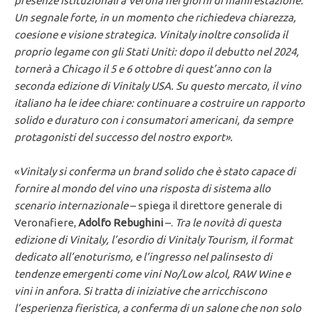
presenze istituzionali a Verona nei giorni di manifestazione.
Un segnale forte, in un momento che richiedeva chiarezza,
coesione e visione strategica. Vinitaly inoltre consolida il
proprio legame con gli Stati Uniti: dopo il debutto nel 2024,
tornerà a Chicago il 5 e 6 ottobre di quest’anno con la
seconda edizione di Vinitaly USA. Su questo mercato, il vino
italiano ha le idee chiare: continuare a costruire un rapporto
solido e duraturo con i consumatori americani, da sempre
protagonisti del successo del nostro export».
«
Vinitaly si conferma un brand solido che è stato capace di
fornire al mondo del vino una risposta di sistema allo
scenario internazionale
– spiega il direttore generale di
Veronafiere,
Adolfo Rebughini
–.
Tra le novità di questa
edizione di Vinitaly, l’esordio di Vinitaly Tourism, il format
dedicato all’enoturismo, e l’ingresso nel palinsesto di
tendenze emergenti come vini No/Low alcol, RAW Wine e
vini in anfora. Si tratta di iniziative che arricchiscono
l’esperienza fieristica, a conferma di un salone che non solo