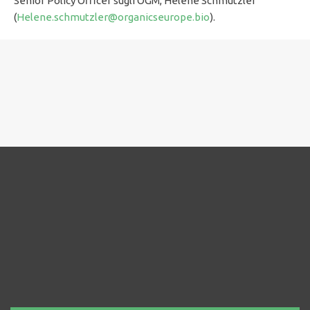
Senior Policy Officer sugli OGM, Helene Schmutzler
(
Helene.schmutzler@organicseurope.bio
).