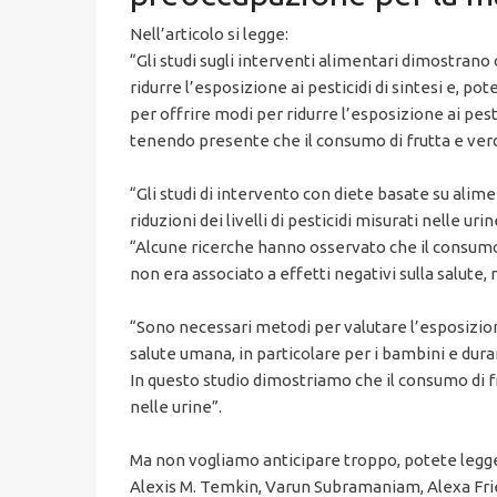
Nell’articolo si legge:
“Gli studi sugli interventi alimentari dimostran
ridurre l’esposizione ai pesticidi di sintesi e, 
per offrire modi per ridurre l’esposizione ai pest
tenendo presente che il consumo di frutta e verdu
“Gli studi di intervento con diete basate su ali
riduzioni dei livelli di pesticidi misurati nelle urin
“Alcune ricerche hanno osservato che il consumo di
non era associato a effetti negativi sulla salute, 
“Sono necessari metodi per valutare l’esposizione
salute umana, in particolare per i bambini e dura
In questo studio dimostriamo che il consumo di frut
nelle urine”.
Ma non vogliamo anticipare troppo, potete legger
Alexis M. Temkin, Varun Subramaniam, Alexa Frie