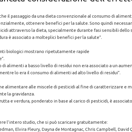
o che il passaggio da una dieta convenzionale al consumo di alimen
potenzialmente, ottenere benefici per la salute. Sono quindi necess
icidi attraverso la dieta, specialmente durante fasi sensibili dello
ra è associato a molteplici benefici per la salute”.
menti biologici mostrano ripetutamente rapide
e”.
 alimenti a basso livello di residui non era associato a un aumento 
mentre lo era il consumo di alimenti ad alto livello di residui”.
 alimentare alle miscele di pesticidi al fine di caratterizzare e m
nte la gravidanza.
ta e verdura, ponderato in base al carico di pesticidi, è associato a
e l’intero studio, che si può scaricare gratuitamente:
dman, Elvira Fleury, Dayna de Montagnac, Chris Campbell, David Q