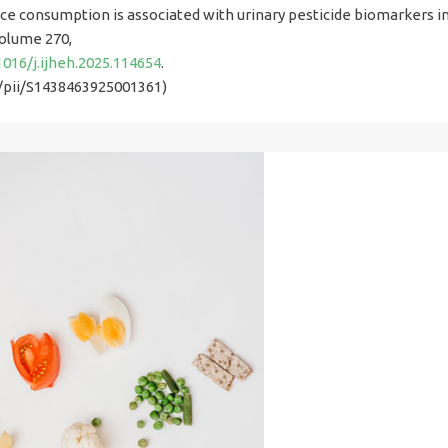
e consumption is associated with urinary pesticide biomarkers in 
Volume 270,
1016/j.ijheh.2025.114654
.
e/pii/S1438463925001361)