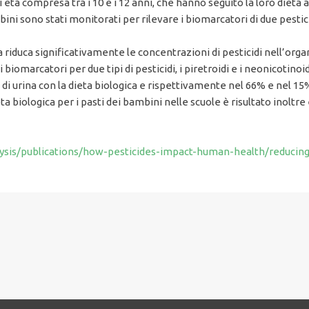
 età compresa tra i 10 e i 12 anni, che hanno seguito la loro dieta a
bambini sono stati monitorati per rilevare i biomarcatori di due pest
riduca significativamente le concentrazioni di pesticidi nell’organ
biomarcatori per due tipi di pesticidi, i piretroidi e i neonicotinoidi, 
i urina con la dieta biologica e rispettivamente nel 66% e nel 15
eta biologica per i pasti dei bambini nelle scuole è risultato in
ysis/publications/how-pesticides-impact-human-health/reducing