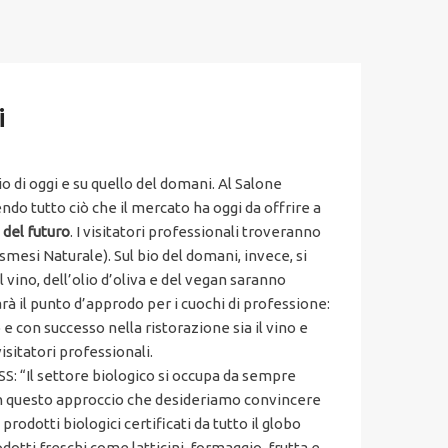
i
o di oggi e su quello del domani. Al Salone
do tutto ciò che il mercato ha oggi da offrire a
 del futuro
. I visitatori professionali troveranno
Cosmesi Naturale). Sul bio del domani, invece, si
vino, dell’olio d’oliva e del vegan saranno
rà il punto d’approdo per i cuochi di professione:
e con successo nella ristorazione sia il vino e
isitatori professionali.
: “Il settore biologico si occupa da sempre
on questo approccio che desideriamo convincere
 prodotti biologici certificati da tutto il globo
dotti freschi come latticini, formaggio, frutta e