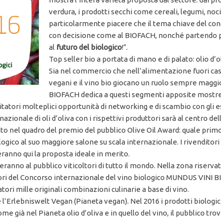
verdura, i prodotti secchi come cereali, legumi, noci
particolarmente piacere che il tema chiave del cong
con decisione come al BIOFACH, nonché partendo pr
al
futuro del biologico
!”.
Top seller bio a portata di mano e di palato: olio d’o
Sia nel commercio che nell’alimentazione fuori casa: 
vegani e il vino bio giocano un ruolo sempre maggi
BIOFACH dedica a questi segmenti apposite mostre s
tatori molteplici opportunità di networking e di scambio con gli e
ionale di oli d’oliva con i rispettivi produttori sarà al centro dell
to nel quadro del premio del pubblico Olive Oil Award: quale primo
ologico al suo maggiore salone su scala internazionale. I rivenditor
overanno qui la proposta ideale in merito.
ranno al pubblico viticol­tori di tutto il mondo. Nella zona riserva
citori del Concorso internazio­nale del vino biologico MUNDUS VINI 
ori mille originali combinazioni culinarie a base di vino.
l’Erlebniswelt Vegan (Pianeta vegan). Nel 2016 i prodotti biologic
e già nel Pianeta olio d’oliva e in quello del vino, il pubblico tr