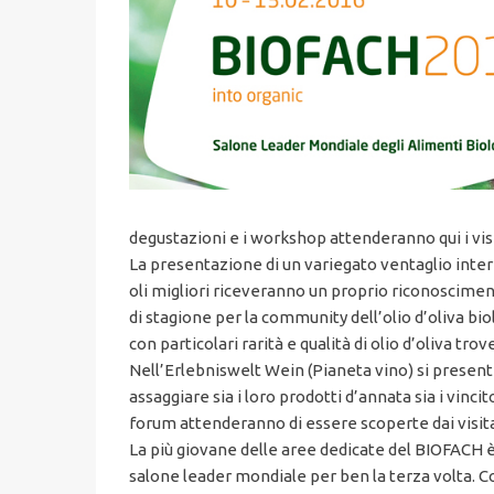
degustazioni e i workshop attenderanno qui i visi
La presentazione di un variegato ventaglio internaz
oli migliori riceveranno un proprio riconoscimen
di stagione per la community dell’olio d’oliva bi
con particolari rarità e qualità di olio d’oliva tr
Nell’Erlebniswelt Wein (Pianeta vino) si presente
assaggiare sia i loro prodotti d’annata sia i vin
forum attenderanno di essere scoperte dai visitat
La più giovane delle aree dedicate del BIOFACH è 
salone leader mondiale per ben la terza volta. Com