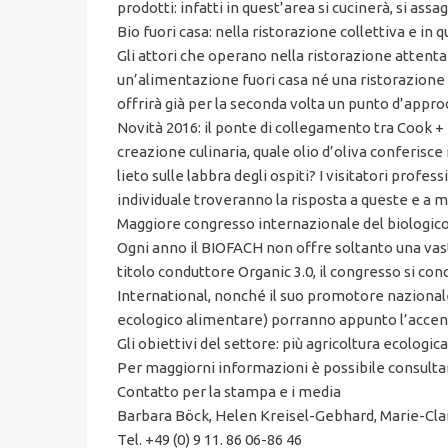
prodotti: infatti in quest’area si cucinerà, si assag
Bio fuori casa: nella ristorazione collettiva e in q
Gli attori che operano nella ristorazione attenta
un’alimentazione fuori casa né una ristorazione c
offrirà già per la seconda volta un punto d’approd
Novità 2016: il ponte di collegamento tra Cook + 
creazione culinaria, quale olio d’oliva conferisc
lieto sulle labbra degli ospiti? I visitatori profe
individuale troveranno la risposta a queste e a m
Maggiore congresso internazionale del biologico 
Ogni anno il BIOFACH non offre soltanto una vasti
titolo conduttore Organic 3.0, il congresso si co
International, nonché il suo promotore nazional
ecologico alimentare) porranno appunto l’accento
Gli obiettivi del settore: più agricoltura ecologica
Per maggiorni informazioni è possibile consultar
Contatto per la stampa e i media
Barbara Böck, Helen Kreisel-Gebhard, Marie-Clai
Tel. +49 (0) 9 11. 86 06-86 46