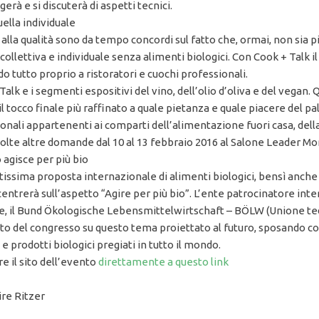
gerà e si discuterà di aspetti tecnici.
uella individuale
 alla qualità sono da tempo concordi sul fatto che, ormai, non sia
ollettiva e individuale senza alimenti biologici. Con Cook + Talk 
o tutto proprio a ristoratori e cuochi professionali.
Talk e i segmenti espositivi del vino, dell’olio d’oliva e del vegan
e il tocco finale più raffinato a quale pietanza e quale piacere del
ssionali appartenenti ai comparti dell’alimentazione fuori casa, dell
olte altre domande dal 10 al 13 febbraio 2016 al Salone Leader Mon
agisce per più bio
ssima proposta internazionale di alimenti biologici, bensì anche c
ncentrerà sull’aspetto “Agire per più bio”. L’ente patrocinatore in
e, il Bund Ökologische Lebensmittelwirtschaft – BÖLW (Unione te
 del congresso su questo tema proiettato al futuro, sposando così
 e prodotti biologici pregiati in tutto il mondo.
e il sito dell’evento
direttamente a questo link
re Ritzer