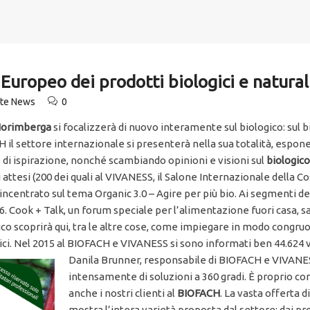
 Europeo dei prodotti biologici e natural
ute News
0
Norimberga
si focalizzerà di nuovo interamente sul biologico: sul bi
il settore internazionale si presenterà nella sua totalità, esponen
te di ispirazione, nonché scambiando opinioni e visioni sul
biologico
ori attesi (200 dei quali al VIVANESS, il Salone Internazionale della 
ncentrato sul tema Organic 3.0 – Agire per più bio. Ai segmenti del 
 Cook + Talk, un forum speciale per l’alimentazione fuori casa, sa
ico scoprirà qui, tra le altre cose, come impiegare in modo congruo 
logici. Nel 2015 al BIOFACH e VIVANESS si sono informati ben 44.624 v
Danila Brunner, responsabile di BIOFACH e VIVANESS
intensamente di soluzioni a 360 gradi. È proprio c
anche i nostri clienti al
BIOFACH
. La vasta offerta di
mostra l’intera varietà proposta dal settore: dai pro