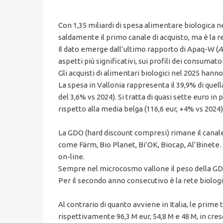
Con 1,35 miliardi di spesa alimentare biologica ne
saldamente il primo canale di acquisto, ma è la r
Il dato emerge dall’ultimo rapporto di Apaq-W (
A
aspetti più significativi, sui profili dei consuma
Gli acquisti di alimentari biologici nel 2025 hanno
La spesa in Vallonia rappresenta il 39,9% di quell
del 3,6% vs 2024). Si tratta di quasi sette euro in
rispetto alla media belga (116,6 eur, +4% vs 2024)
La GDO (hard discount compresi) rimane il canale 
come Färm, Bio Planet, Bi’OK, Biocap, Al’Binete…
on-line.
Sempre nel microcosmo vallone il peso della GDO è i
Per il secondo anno consecutivo è la rete biolog
Al contrario di quanto avviene in Italia, le prime t
rispettivamente 96,3 M eur, 54,8 M e 48 M, in cresc