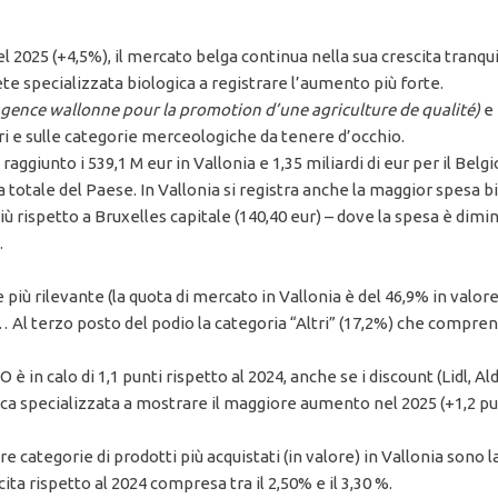
l 2025 (+4,5%), il mercato belga continua nella sua crescita tranqui
ete specializzata biologica a registrare l’aumento più forte.
gence wallonne pour la promotion d’une agriculture de qualité)
e 
tori e sulle categorie merceologiche da tenere d’occhio.
 raggiunto i 539,1 M eur in Vallonia e 1,35 miliardi di eur per il Be
a totale del Paese. In Vallonia si registra anche la maggior spesa bi
 più rispetto a Bruxelles capitale (140,40 eur) – dove la spesa è dimin
.
più rilevante (la quota di mercato in Vallonia è del 46,9% in valore
 Al terzo posto del podio la categoria “Altri” (17,2%) che compre
n calo di 1,1 punti rispetto al 2024, anche se i discount (Lidl, Aldi, 
ica specializzata a mostrare il maggiore aumento nel 2025 (+1,2 pun
re categorie di prodotti più acquistati (in valore) in Vallonia sono la 
ita rispetto al 2024 compresa tra il 2,50% e il 3,30 %.