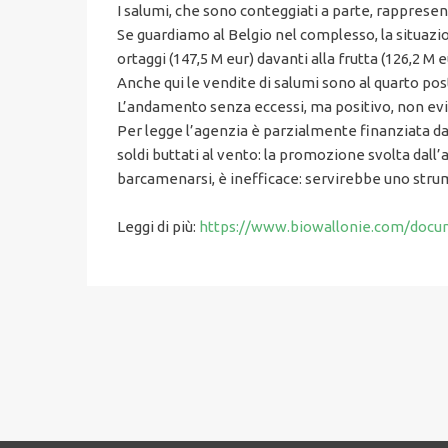
I salumi, che sono conteggiati a parte, rappresent
Se guardiamo al Belgio nel complesso, la situazio
ortaggi (147,5 M eur) davanti alla frutta (126,2 M e
Anche qui le vendite di salumi sono al quarto post
L’andamento senza eccessi, ma positivo, non evita
Per legge l’agenzia è parzialmente finanziata dagl
soldi buttati al vento: la promozione svolta dall’
barcamenarsi, è inefficace: servirebbe uno stru
Leggi di più:
https://www.biowallonie.com/docum