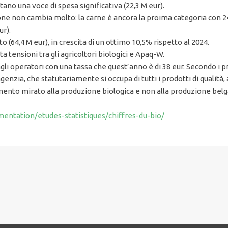
ano una voce di spesa significativa (22,3 M eur).
ne non cambia molto: la carne è ancora la proima categoria con 240
ur).
o (64,4 M eur), in crescita di un ottimo 10,5% rispetto al 2024.
 tensioni tra gli agricoltori biologici e Apaq-W.
i operatori con una tassa che quest’anno è di 38 eur. Secondo i pro
agenzia, che statutariamente si occupa di tutti i prodotti di qualità
mento mirato alla produzione biologica e non alla produzione belg
entation/etudes-statistiques/chiffres-du-bio/