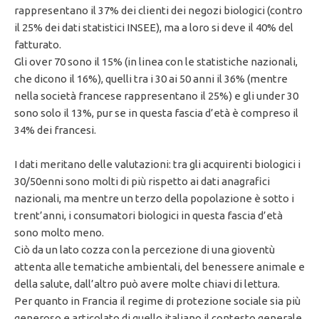
rappresentano il 37% dei clienti dei negozi biologici (contro
il 25% dei dati statistici INSEE), ma a loro si deve il 40% del
fatturato.
Gli over 70 sono il 15% (in linea con le statistiche nazionali,
che dicono il 16%), quelli tra i 30 ai 50 anni il 36% (mentre
nella società francese rappresentano il 25%) e gli under 30
sono solo il 13%, pur se in questa fascia d’età è compreso il
34% dei francesi.
I dati meritano delle valutazioni: tra gli acquirenti biologici i
30/50enni sono molti di più rispetto ai dati anagrafici
nazionali, ma mentre un terzo della popolazione è sotto i
trent’anni, i consumatori biologici in questa fascia d’età
sono molto meno.
Ciò da un lato cozza con la percezione di una gioventù
attenta alle tematiche ambientali, del benessere animale e
della salute, dall’altro può avere molte chiavi di lettura.
Per quanto in Francia il regime di protezione sociale sia più
generoso e articolato di quello italiano il contesto generale