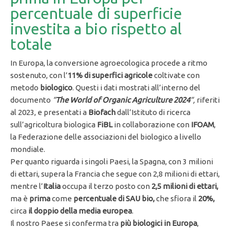
percentuale di superficie
investita a bio rispetto al
totale
In Europa, la conversione agroecologica procede a ritmo
sostenuto, con l’
11% di
superfici agricole
coltivate con
metodo
biologico
. Questi i dati mostrati all’interno del
documento
“
The World of Organic Agriculture 2024
“,
riferiti
al 2023, e presentati a
Biofach
dall’Istituto di ricerca
sull’agricoltura biologica
FiBL
in collaborazione con
IFOAM
,
la Federazione delle associazioni del biologico a livello
mondiale.
Per quanto riguarda i singoli Paesi, la Spagna, con 3 milioni
di ettari, supera la Francia che segue con 2,8 milioni di ettari,
mentre l’
Italia
occupa il terzo posto con
2,5 milioni di ettari,
ma è
prima
come
percentuale di SAU
bio,
che sfiora il
20%,
circa
il doppio della media europea
.
Il nostro Paese si conferma tra
più biologici in Europa
,