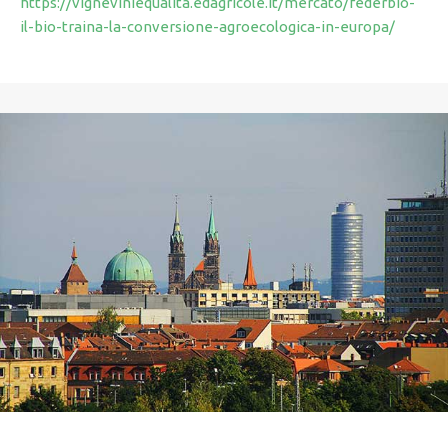
https://vigneviniequalita.edagricole.it/mercato/federbio-
il-bio-traina-la-conversione-agroecologica-in-europa/