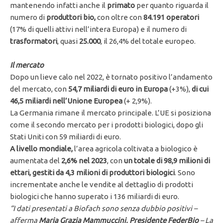
mantenendo infatti anche il
primato
per quanto riguarda il
numero di
produttori bio,
con oltre con
84.191 operatori
(17% di quelli attivi nell’intera Europa) e il numero di
trasformatori
, quasi
25.000
, il 26,4% del totale europeo.
Il mercato
Dopo un lieve calo nel 2022, è tornato positivo l’andamento
del mercato, con
54,7 miliardi di euro in Europa
(+3%),
di cui
46,5 miliardi nell’Unione Europea
(+ 2,9%).
La Germania rimane il mercato principale. L’UE si posiziona
come il secondo mercato per i prodotti biologici, dopo gli
Stati Uniti con 59 miliardi di euro.
A livello mondiale,
l’area agricola coltivata a biologico è
aumentata del
2,6% nel 2023
, con
un totale di 98,9 milioni di
ettari, gestiti da 4,3 milioni di produttori biologici
. Sono
incrementate anche le vendite al dettaglio di prodotti
biologici che hanno superato i 136 miliardi di euro.
“I dati presentati a Biofach sono senza dubbio positivi –
afferma
Maria Grazia Mammuccini, Presidente FederBio
– La