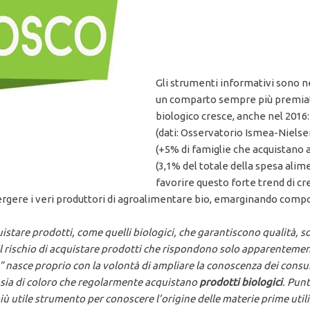
Gli strumenti informativi sono n
un comparto sempre più premiato
biologico cresce, anche nel 2016:
(dati: Osservatorio Ismea-Nielsen
(+5% di famiglie che acquistano 
(3,1% del totale della spesa alim
favorire questo forte trend di cr
mergere i veri produttori di agroalimentare bio, emarginando comp
stare prodotti, come quelli biologici, che garantiscono qualità, s
l rischio di acquistare prodotti che rispondono solo apparentemen
nasce proprio con la volontà di ampliare la conoscenza dei consuma
 sia di coloro che regolarmente acquistano
prodotti biologici
. Punt
più utile strumento per conoscere l’origine delle materie prime utiliz