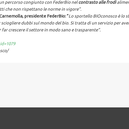
o un percorso congiunto con FederBio nel
contrasto alle frodi
alimen
tti che non rispettano le norme in vigore
”.
 Carnemolla, presidente FederBio: “
Lo sportello BIOconosco è lo 
r sciogliere dubbi sul mondo del bio. Si tratta di un servizio per av
far crescere il settore in modo sano e trasparente
”.
nid=1079
osco/