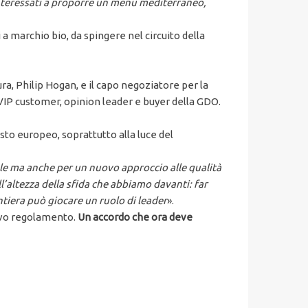
interessati a proporre un menu mediterraneo,
a marchio bio, da spingere nel circuito della
a, Philip Hogan, e il capo negoziatore per la
 VIP customer, opinion leader e buyer della GDO.
sto europeo, soprattutto alla luce del
ale ma anche per un nuovo approccio alle qualità
l’altezza della sfida che abbiamo davanti: far
ontiera può giocare un ruolo di leader
».
ovo regolamento.
Un accordo che ora deve