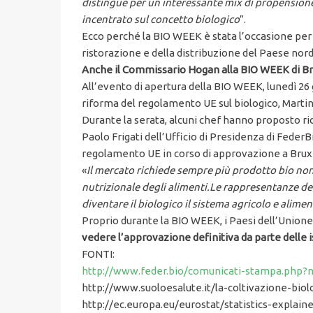
distingue per un interessante mix di propensione
incentrato sul concetto biologico
”.
Ecco perché la BIO WEEK è stata l’occasione per u
ristorazione e della distribuzione del Paese nor
Anche il Commissario Hogan alla BIO WEEK di Br
All’evento di apertura della BIO WEEK, lunedì 26
riforma del regolamento UE sul biologico, Martin 
Durante la serata, alcuni chef hanno proposto r
Paolo Frigati dell’Ufficio di Presidenza di Feder
regolamento UE in corso di approvazione a Bruxe
«
Il mercato richiede sempre più prodotto bio non
nutrizionale degli alimenti.Le rappresentanze del
diventare il biologico il sistema agricolo e alime
Proprio durante la BIO WEEK, i Paesi dell’Unio
vedere l’approvazione definitiva da parte delle i
FONTI:
http://www.feder.bio/comunicati-stampa.php?
http://www.suoloesalute.it/la-coltivazione-bio
http://ec.europa.eu/eurostat/statistics-explai