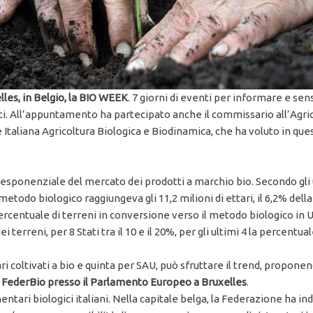
lles, in Belgio, la BIO WEEK
. 7 giorni di eventi per informare e sens
ci. All’appuntamento ha partecipato anche il commissario all’Agric
 Italiana Agricoltura Biologica e Biodinamica, che ha voluto in que
esponenziale del mercato dei prodotti a marchio bio. Secondo gli u
metodo biologico raggiungeva gli 11,2 milioni di ettari, il 6,2% della
rcentuale di terreni in conversione verso il metodo biologico in UE
 terreni, per 8 Stati tra il 10 e il 20%, per gli ultimi 4 la percent
ttari coltivati a bio e quinta per SAU, può sfruttare il trend, pro
i FederBio presso il Parlamento Europeo a Bruxelles
.
ntari biologici italiani. Nella capitale belga, la Federazione ha ind