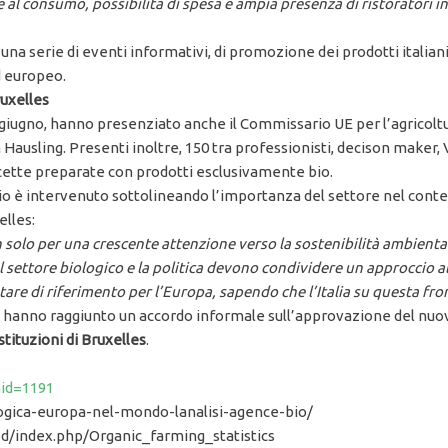
 al consumo, possibilità di spesa e ampia presenza di ristoratori 
na serie di eventi informativi, di promozione dei prodotti italiani 
d europeo.
uxelles
 giugno, hanno presenziato anche il Commissario UE per l’agricoltur
Hausling. Presenti inoltre, 150 tra professionisti, decison maker,
icette preparate con prodotti esclusivamente bio.
Bio è intervenuto sottolineando l’importanza del settore nel conte
lles:
 solo per una crescente attenzione verso la sostenibilità ambient
 settore biologico e la politica devono condividere un approccio al
ntare di riferimento per l’Europa, sapendo che l’Italia su questa fr
ne hanno raggiunto un accordo informale sull’approvazione del nu
stituzioni di Bruxelles
.
nid=1191
logica-europa-nel-mondo-lanalisi-agence-bio/
ned/index.php/Organic_farming_statistics