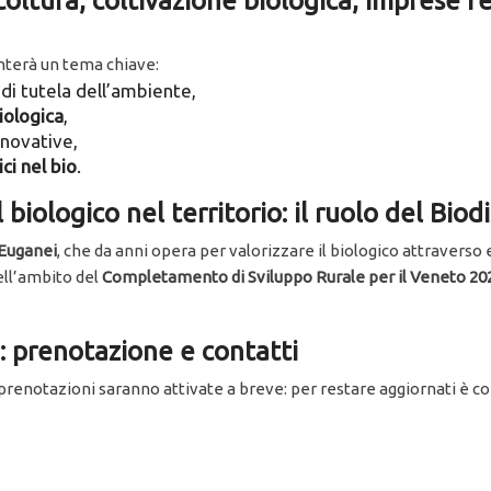
icoltura, coltivazione biologica, imprese f
onterà un tema chiave:
i tutela dell’ambiente,
iologica
,
nnovative,
ci nel bio
.
biologico nel territorio: il ruolo del Biod
 Euganei
, che da anni opera per valorizzare il biologico attravers
nell’ambito del
Completamento di Sviluppo Rurale per il Veneto 2
: prenotazione e contatti
 prenotazioni saranno attivate a breve: per restare aggiornati è consi