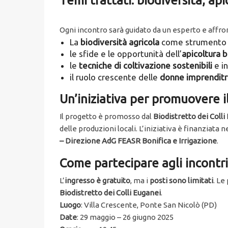
Temi trattati: biodiversità, ap
Ogni incontro sarà guidato da un esperto e affr
La
biodiversità agricola
come strumento d
le sfide e le opportunità dell’
apicoltura b
le
tecniche di coltivazione sostenibili
e i
il ruolo crescente delle
donne imprenditri
Un’iniziativa per promuovere il 
Il progetto è promosso dal
Biodistretto dei Colli
delle produzioni locali. L’iniziativa è finanziata 
– Direzione AdG FEASR Bonifica e Irrigazione
.
Come partecipare agli incontri
L’
ingresso è gratuito
, ma i
posti sono limitati
. Le
Biodistretto dei Colli Euganei
.
Luogo
: Villa Crescente, Ponte San Nicolò (PD)
Date
: 29 maggio – 26 giugno 2025