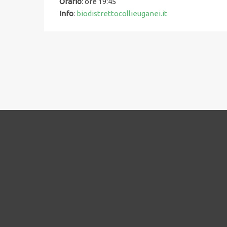
Orario
: ore 19:45
Info
:
biodistrettocollieuganei.it