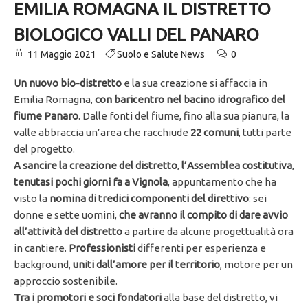
EMILIA ROMAGNA IL DISTRETTO
BIOLOGICO VALLI DEL PANARO
11 Maggio 2021
Suolo e Salute News
0
Un nuovo bio-distretto
e la sua creazione si affaccia in
Emilia Romagna,
con baricentro nel bacino idrografico del
fiume Panaro
. Dalle fonti del fiume, fino alla sua pianura, la
valle abbraccia un’area che racchiude
22 comuni
, tutti parte
del progetto.
A sancire la creazione del distretto
,
l’Assemblea costitutiva
,
tenutasi pochi giorni fa a Vignola
, appuntamento che ha
visto la
nomina di tredici componenti del direttivo
: sei
donne e sette uomini,
che avranno il compito di dare avvio
all’attività del distretto
a partire da alcune progettualità ora
in cantiere.
Professionisti
differenti per esperienza e
background,
uniti dall’amore per il territorio
, motore per un
approccio sostenibile.
Tra i promotori e soci fondatori
alla base del distretto, vi