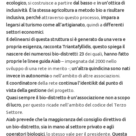
ecologico
, si costruisce a partire
dal basso
e
in un’ottica di
inclusività
.
È la stessa agricoltura a metodo bio a risultare
inclusiva
,
perché
attraverso questo processo,
impara a
legarsi al turismo come all’artigianato
, quindi a
differenti
settori economici
.
Il delinearsi di questa struttura si è generato da una vera e
propria esigenza, racconta Triantafyllidis
,
questo spiega il
nascere dei numerosi bio-distretti
:
23
dei quali,
hanno fatto
proprie le linee guida Aiab
– impegnata dal 2000 nello
sviluppo di una rete in merito -;
un’altra quindicina sono nati
invece in autonomia
o nell’ambito di altre associazioni.
Il coordinatore
della rete
continua l’identikit dal punto di
vista della gestione
del progetto.
Quasi sempre il bio-distretto è un’associazione non a scopo
di lucro
, per questo ricade nell’ambito del codice del Terzo
Settore.
Aiab prevede che la maggioranza del consiglio direttivo di
un bio-distretto
,
sia in mano al settore privato e agli
operatori biologici
, lo stesso vale per il presidente.
Questa