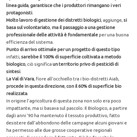
linea guida
,
garantisce che i produttori rimangano i veri
protagonisti
.
Molto lavoro di gestione dei distretti biologici
, aggiunge,
si
basa sul volontariato
,
ma il passaggio a una gestione
professionale delle attività è fondamentale
per una buona
efficienza del sistema.
Punto di arrivo ottimale per un progetto di questo tipo
infatti,
sarebbe il 100% di superficie coltivata a metodo
biologico
, ciò significa
un territorio privo di pesticidi di
sintesi
.
La Val di Vara
, fiore all’occhiello tra i bio-distretti Aiab,
procede in questa direzione
,
con il 60% di superficie bio
realizzata
.
In origine l’agricoltura di questa zona non solo era poco
impattante, ma si basava sul pascolo. Il Biologico, a partire
dagli anni ’90 ha mantenuto il tessuto produttivo, fatto
desistere dall’abbondono delle campagne alcuni giovani e
ha permesso alle due grosse cooperative regionali