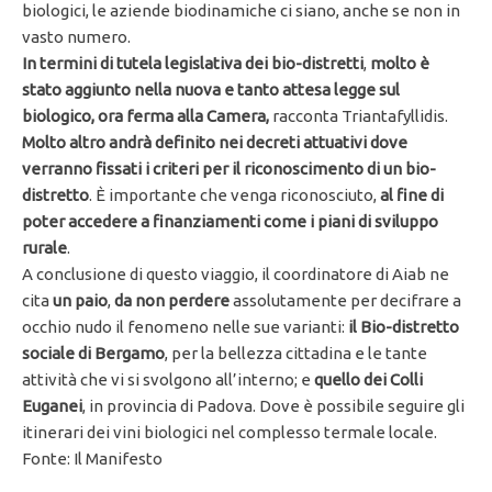
biologici, le aziende biodinamiche ci siano, anche se non in
vasto numero.
In termini di tutela legislativa dei bio-distretti
,
molto è
stato aggiunto nella nuova e tanto attesa legge sul
biologico, ora ferma alla Camera,
racconta Triantafyllidis.
Molto altro andrà definito nei decreti attuativi dove
verranno fissati i criteri per il riconoscimento di un bio-
distretto
. È importante che venga riconosciuto,
al fine di
poter accedere a finanziamenti come i piani di sviluppo
rurale
.
A conclusione di questo viaggio, il coordinatore di Aiab ne
cita
un paio
,
da non perdere
assolutamente per decifrare a
occhio nudo il fenomeno nelle sue varianti:
il Bio-distretto
sociale di Bergamo
, per la bellezza cittadina e le tante
attività che vi si svolgono all’interno; e
quello dei Colli
Euganei
, in provincia di Padova. Dove è possibile seguire gli
itinerari dei vini biologici nel complesso termale locale.
Fonte: Il Manifesto