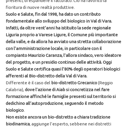
presenti, di espandere il fatturato. Ciò ha favorito la
fioritura di nuove realtà produttive.
Suolo e Salute, fin dal 1998, ha dato un contributo
fondamentale allo sviluppo del biologico in Val di Vara.
Infatti, da oltre vent’anni ha istituito la sede regionale
Liguria proprio a Varese Ligure, il Comune più importante
della valle, e da allora ha avviato una stretta collaborazione
con l’amministrazione locale, in particolare con il
compianto Maurizio Caranza, l’allora sindaco, vero ideatore
del progetto, e un presidio continuo delle attività. Oggi
Suolo e Salute certifica quasi l’80% degli operatori biologici
afferenti al Bio-distretto della Val di Vara.
Differente è il caso del
bio-distretto Grecanico
(Reggio
Calabria),
dove l’azione di Aiab si concretizza nel fare
formazione affinché le famiglie presenti sul territorio si
dedichino all’autoproduzione
,
seguendo il metodo
biologico
.
Non esiste ancora un bio-distretto a chiara tradizione
biodinamica
, aggiunge l’esperto, sebbene nei distretti