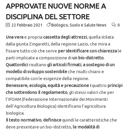
APPROVATE NUOVE NORME A
DISCIPLINA DEL SETTORE
22 Febbraio 2021
Biologico
,
Suolo e Salute News
0
Una vera
e propria
cassetta degli attrezzi
, quella stilata
dalla giunta Zingaretti, della regione Lazio, che mira a
fissare tutto ciò che serve
per identificare con chiarezza
le
parti implicate a composizione di
un bio-distretto
.
Quattordici
risultano
gli articoli firmati
,
a sostegno di un
modello di sviluppo sostenibile
che risulti chiaro e
compatibile con le esigenze della regione.
Benessere, ecologia, equità e precauzione i
quattro
principi
che sottendono il regolamento
, gli stessi valori che per
l’IFOAM (Federazione Internazionale dei Movimenti
dell’Agricoltura Biologica) identificano l’agricoltura
biologica.
Il testo normativo
,
definisce
quindi le caratteristiche che
deve presentare un bio-distretto,
le modalità di