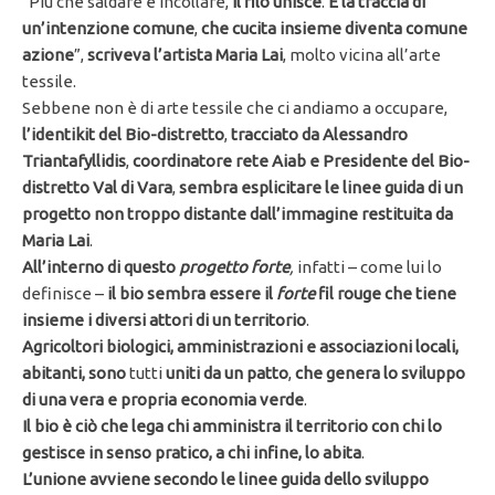
“Più che saldare e incollare,
il filo unisce
.
È la traccia di
un’intenzione comune
,
che cucita insieme diventa comune
azione
”,
scriveva l’artista Maria Lai
, molto vicina all’arte
tessile.
Sebbene non è di arte tessile che ci andiamo a occupare,
l’identikit del Bio-distretto
,
tracciato da Alessandro
Triantafyllidis
,
coordinatore rete Aiab e Presidente del Bio-
distretto Val di Vara
,
sembra esplicitare le linee guida di un
progetto non troppo distante
dall’immagine restituita da
Maria Lai
.
All’interno di questo
progetto forte
,
infatti – come lui lo
definisce –
il bio sembra essere il
forte
fil rouge che tiene
insieme i diversi attori di un territorio
.
Agricoltori biologici, amministrazioni e associazioni locali,
abitanti, sono
tutti
uniti da un patto
,
che genera lo sviluppo
di una vera e propria economia verde
.
Il bio è ciò che lega chi amministra il territorio con chi lo
gestisce in senso pratico, a chi infine, lo abita
.
L’unione avviene secondo le linee guida dello sviluppo