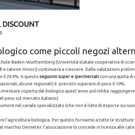
L DISCOUNT
0
logico come piccoli negozi altern
hule Baden-Württemberg (Università statale cooperativa di scien
idl e catene minori) continuerà a crescere. Dalle valutazioni preli
on il 29.9% A questo
seguono super e ipermercati
con una quota di
azionali, alcune regionali) è previsto superare di poco il 10%.
imentare coperta dal biologico quest’anno potrebbe raggiungere il 
del peso sul mercato italiano).
more nel canale specializzato (che non è lieto di esporre sui suoi 
l’agricoltura biologica. Per questo forniamo a tutte le strutture di
al marchio Demeter: l’associazione lo concede in licenza alle cate