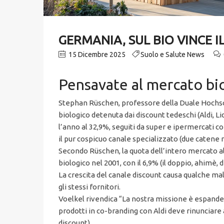
GERMANIA, SUL BIO VINCE I
15 Dicembre 2025
Suolo e Salute News
Pensavate al mercato bio
Stephan Rüschen, professore della Duale Hochsc
biologico detenuta dai discount tedeschi (Aldi, L
l’anno al 32,9%, seguiti da super e ipermercati c
il pur cospicuo canale specializzato (due catene n
Secondo Rüschen, la quota dell’intero mercato al
biologico nel 2001, con il 6,9% (il doppio, ahimè, 
La crescita del canale discount causa qualche malu
gli stessi fornitori.
Voelkel rivendica “La nostra missione è espandere 
prodotti in co-branding con Aldi deve rinunciare 
discount).