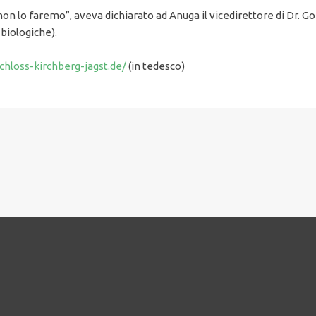
on lo faremo”, aveva dichiarato ad Anuga il vicedirettore di Dr. Goer
biologiche).
hloss-kirchberg-jagst.de/
(in tedesco)