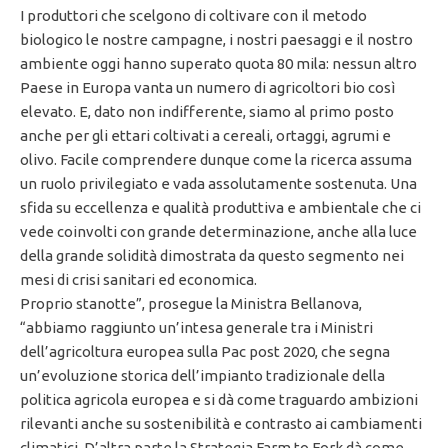
I produttori che scelgono di coltivare con il metodo
biologico le nostre campagne, i nostri paesaggi e il nostro
ambiente oggi hanno superato quota 80 mila: nessun altro
Paese in Europa vanta un numero di agricoltori bio così
elevato. E, dato non indifferente, siamo al primo posto
anche per gli ettari coltivati a cereali, ortaggi, agrumi e
olivo. Facile comprendere dunque come la ricerca assuma
un ruolo privilegiato e vada assolutamente sostenuta. Una
sfida su eccellenza e qualità produttiva e ambientale che ci
vede coinvolti con grande determinazione, anche alla luce
della grande solidità dimostrata da questo segmento nei
mesi di crisi sanitari ed economica.
Proprio stanotte”, prosegue la Ministra Bellanova,
“abbiamo raggiunto un’intesa generale tra i Ministri
dell’agricoltura europea sulla Pac post 2020, che segna
un’evoluzione storica dell’impianto tradizionale della
politica agricola europea e si dà come traguardo ambizioni
rilevanti anche su sostenibilità e contrasto ai cambiamenti
climatici. D’altra parte la Strategia Farm to Fork dà come