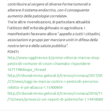
contribuire al sorgere di diverse forme tumorali e
alterare il sistema endocrino, con il conseguente
aumento delle patologie correlate
».
Tra le altre rivendicazioni, di particolare attualità
l’utilizzo dell’erbicida glifosato in agricoltura. I
manifestanti facevano allora “
appello a tutti i cittadini,
associazioni e gruppi per marciare uniti in difesa della
nostra terra e della salute pubblica”
.
FONTI:
http://www.oggitreviso.it/prima-vittoria-marcia-stop-
pesticidi-comune-di-cison-chiamato-rispondere-
167174#disqus_thread
http://tribunatreviso.gelocal.it/treviso/cronaca/2017/05
/27/news/oggi-la-marcia-contro-i-pesticidi-percorso-
ridotto-il-pd-attacca-1.15400904
http://tribunatreviso.gelocal.it/treviso/cronaca/2016/11
/15/news/prosecco-un-report-di-polemiche-1.14418069