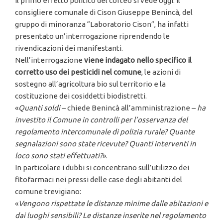
Il primo effetto politico del corteo si vede oggi. Il
consigliere comunale di Cison Giuseppe Benincà, del
gruppo di minoranza “Laboratorio Cison”, ha infatti
presentato un’interrogazione riprendendo le
rivendicazioni dei manifestanti.
Nell’interrogazione
viene indagato nello specifico il
corretto uso dei pesticidi nel comune
, le azioni di
sostegno all’agricoltura bio sul territorio e la
costituzione dei cosiddetti biodistretti.
«
Quanti soldi
– chiede Benincà all’amministrazione –
ha
investito il Comune in controlli per l’osservanza del
regolamento intercomunale di polizia rurale? Quante
segnalazioni sono state ricevute? Quanti interventi in
loco sono stati effettuati?
».
In particolare i dubbi si concentrano sull’utilizzo dei
fitofarmaci nei pressi delle case degli abitanti del
comune trevigiano:
«
Vengono rispettate le distanze minime dalle abitazioni e
dai luoghi sensibili? Le distanze inserite nel regolamento