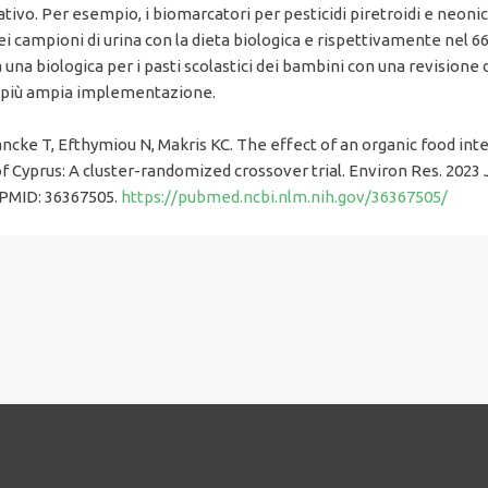
ativo. Per esempio, i biomarcatori per pesticidi piretroidi e neonicot
ei campioni di urina con la dieta biologica e rispettivamente nel 
a una biologica per i pasti scolastici dei bambini con una revisio
la più ampia implementazione.
lancke T, Efthymiou N, Makris KC. The effect of an organic food 
 Cyprus: A cluster-randomized crossover trial. Environ Res. 2023 J
 PMID: 36367505.
https://pubmed.ncbi.nlm.nih.gov/36367505/