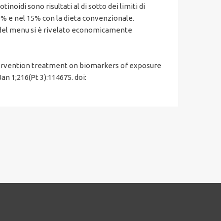
inoidi sono risultati al di sotto dei limiti di
66% e nel 15% con la dieta convenzionale.
ne del menu si è rivelato economicamente
intervention treatment on biomarkers of exposure
an 1;216(Pt 3):114675. doi: