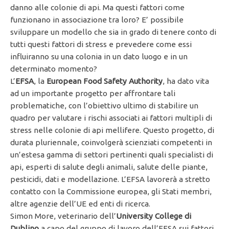
danno alle colonie di api. Ma questi fattori come
funzionano in associazione tra loro? E’ possibile
sviluppare un modello che sia in grado di tenere conto di
tutti questi fattori di stress e prevedere come essi
influiranno su una colonia in un dato luogo e in un
determinato momento?
L’
EFSA
, la
European Food Safety Authority
, ha dato vita
ad un importante progetto per affrontare tali
problematiche, con l’obiettivo ultimo di stabilire un
quadro per valutare i rischi associati ai fattori multipli di
stress nelle colonie di api mellifere. Questo progetto, di
durata pluriennale, coinvolgerà scienziati competenti in
un’estesa gamma di settori pertinenti quali specialisti di
api, esperti di salute degli animali, salute delle piante,
pesticidi, dati e modellazione. L’EFSA lavorerà a stretto
contatto con la Commissione europea, gli Stati membri,
altre agenzie dell’UE ed enti di ricerca.
Simon More, veterinario dell’
University College di
Dublino
a capo del gruppo di lavoro dell’EFSA sui fattori