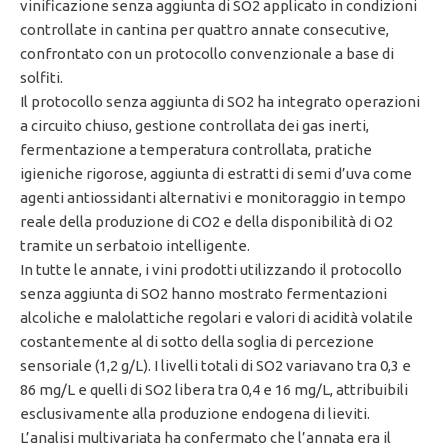
vinificazione senza aggiunta di SO2 applicato in condizioni
controllate in cantina per quattro annate consecutive,
confrontato con un protocollo convenzionale a base di
solfiti.
Il protocollo senza aggiunta di SO2 ha integrato operazioni
a circuito chiuso, gestione controllata dei gas inerti,
fermentazione a temperatura controllata, pratiche
igieniche rigorose, aggiunta di estratti di semi d’uva come
agenti antiossidanti alternativi e monitoraggio in tempo
reale della produzione di CO2 e della disponibilità di O2
tramite un serbatoio intelligente.
In tutte le annate, i vini prodotti utilizzando il protocollo
senza aggiunta di SO2 hanno mostrato fermentazioni
alcoliche e malolattiche regolari e valori di acidità volatile
costantemente al di sotto della soglia di percezione
sensoriale (1,2 g/L). I livelli totali di SO2 variavano tra 0,3 e
86 mg/L e quelli di SO2 libera tra 0,4 e 16 mg/L, attribuibili
esclusivamente alla produzione endogena di lieviti.
L’analisi multivariata ha confermato che l’annata era il