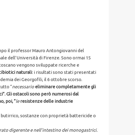
empo il professor Mauro Antongiovanni del
le dell’Università di Firenze. Sono ormai 15
 toscano vengono sviluppate ricerche e
ibiotici naturali
: i risultati sono stati presentati
demia dei Georgofili, il 6 ottobre scorso.
utto “
necessario
eliminare completamente gli
ci
”. Gli ostacoli sono però numerosi dal
, poi, “
le
resistenze delle industrie
o butirrico, sostanze con proprietà battericide o
ato digerente e nell’intestino dei monogastrici.