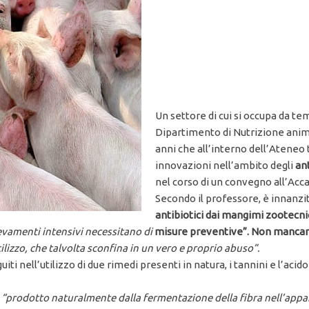
Un settore di cui si occupa da t
Dipartimento di Nutrizione anima
anni che all’interno dell’Ateneo
innovazioni nell’ambito degli
ant
nel corso di un convegno all’Acca
Secondo il professore, è innanzit
antibiotici dai mangimi zootecni
levamenti intensivi necessitano di
misure preventive”. Non mancano
lizzo, che talvolta sconfina in un vero e proprio abuso”
.
iti nell’utilizzo di due rimedi presenti in natura, i tannini e l’acid
,
“prodotto naturalmente dalla fermentazione della fibra nell’appar