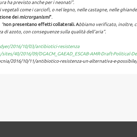
tura ha previsto anche per i neonati
”.
i vegetali come i carciofi, o nel legno, nelle castagne, nelle ghiande
zione dei
microrganismi
”
.
,
“
non presentano effetti collaterali
. A
bbiamo verificato, inoltre,
za di azoto, con conseguenze sulla qualità dell’aria
”.
yer/2016/10/03/antibiotici-resistenza
/sites/40/2016/09/DGACM_GAEAD_ESCAB-AMR-Draft-Political-Dec
nia/2016/10/11/antibiotico-resistenza-un-alternativa-e-possibile