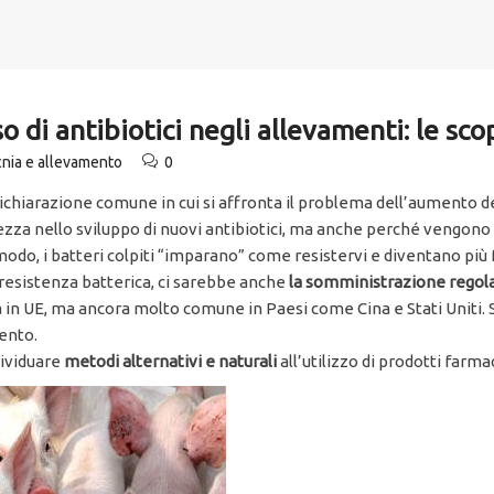
o di antibiotici negli allevamenti: le sco
nia e allevamento
0
chiarazione comune in cui si affronta il problema dell’aumento della
ezza nello sviluppo di nuovi antibiotici, ma anche perché vengon
do, i batteri colpiti “imparano” come resistervi e diventano più fo
resistenza batterica, ci sarebbe anche
la somministrazione regolare 
a in UE, ma ancora molto comune in Paesi come Cina e Stati Uniti. S
mento.
dividuare
metodi alternativi e naturali
all’utilizzo di prodotti farma