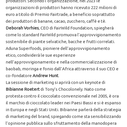
produttori. Secondo l’organizzazione, nel 2023 le
organizzazioni di produttori hanno ricevuto 222 milioni di
euro a titolo di Premio Fairtrade, a beneficio soprattutto
dei produttori di banane, cacao, zucchero, caffè e tè.
Deborah Vorhies
, CEO di FairWild Foundation, spiegherà
come lo standard FairWild promuova l’approvvigionamento
sostenibile di piante selvatiche, bacche e frutti correlati.
Aduna Superfoods, pioniere dell’approvvigionamento
etico, condividerà le sue esperienze
nell’approvvigionamento e nella commercializzazione di
baobab, moringa e fonio dall’Africa attraverso il suo CEO e
co-fondatore
Andrew Hunt
.
La sessione di marketing si aprirà con un keynote di
Bibianne Roetert
di Tony’s Chocolonely. Nato come
protesta contro il cioccolato convenzionale nel 2005, è ora
il marchio di cioccolato leader nei Paesi Bassi e si è espanso
in Europa e negli Stati Uniti. Bibianne parlerà della strategia
di marketing del brand, spiegando come sta sensibilizzando
l’opinione pubblica sullo sfruttamento della manodopera