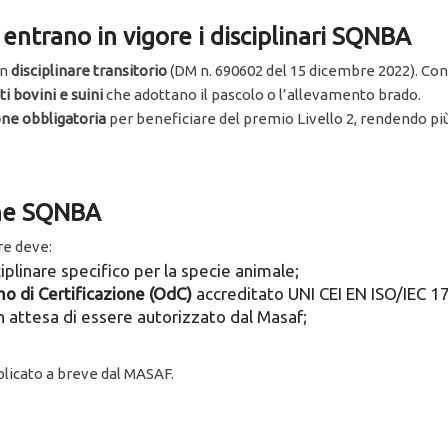
entrano in vigore i disciplinari SQNBA
un
disciplinare transitorio
(DM n. 690602 del 15 dicembre 2022). Con
i bovini e suini
che adottano il pascolo o l’allevamento brado.
ne obbligatoria
per beneficiare del premio Livello 2, rendendo più
one SQNBA
ore deve:
sciplinare specifico per la specie animale;
o di Certificazione (OdC)
accreditato UNI CEI EN ISO/IEC 17
in attesa di essere autorizzato dal Masaf;
blicato a breve dal MASAF.