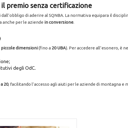
 il premio senza certificazione
dall’obbligo di aderire al SQNBA. La normativa equipara il discipl
da anche per le aziende
in conversione
.
)
i piccole dimensioni
(fino a
20 UBA
). Per accedere all’esonero, è n
ione;
itutivi degli OdC.
 a 20
, facilitando l’accesso agli aiuti per le aziende di montagna e m