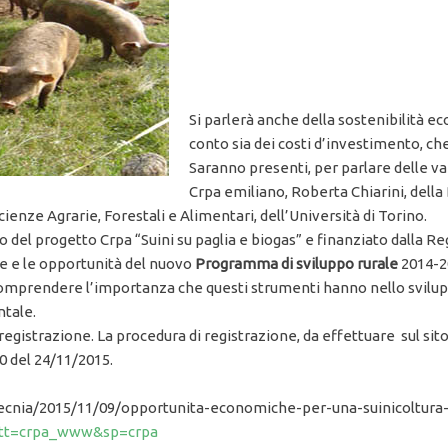
Si parlerà anche della sostenibilità e
conto sia dei costi d’investimento, che 
Saranno presenti, per parlare delle va
Crpa emiliano, Roberta Chiarini, della
enze Agrarie, Forestali e Alimentari, dell’Università di Torino.
o del progetto Crpa “Suini su paglia e biogas” e finanziato dalla R
iste e le opportunità del nuovo
Programma di sviluppo rurale
2014-20
comprendere l’importanza che questi strumenti hanno nello sviluppo
ntale.
egistrazione. La procedura di registrazione, da effettuare sul sito
00 del 24/11/2015.
ecnia/2015/11/09/opportunita-economiche-per-una-suinicoltura-
8&tt=crpa_www&sp=crpa