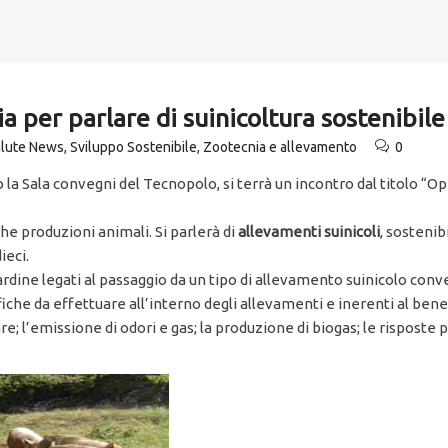
a per parlare di suinicoltura sostenibi
alute News
,
Sviluppo Sostenibile
,
Zootecnia e allevamento
0
 la Sala convegni del Tecnopolo, si terrà un incontro dal titolo 
he produzioni animali. Si parlerà di
allevamenti suinicoli
, sosteni
ieci.
cardine legati al passaggio da un tipo di allevamento suinicolo conv
ifiche da effettuare all’interno degli allevamenti e inerenti al bene
re; l’emissione di odori e gas; la produzione di biogas; le risposte p