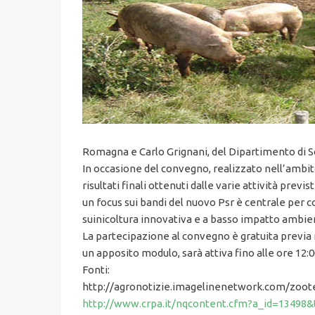
Romagna e Carlo Grignani, del Dipartimento di Sci
In occasione del convegno, realizzato nell’ambit
risultati finali ottenuti dalle varie attività prev
un focus sui bandi del nuovo Psr è centrale per 
suinicoltura innovativa e a basso impatto ambie
La partecipazione al convegno è gratuita previa r
un apposito modulo, sarà attiva fino alle ore 12:
Fonti:
http://agronotizie.imagelinenetwork.com/zoot
http://www.crpa.it/nqcontent.cfm?a_id=1349