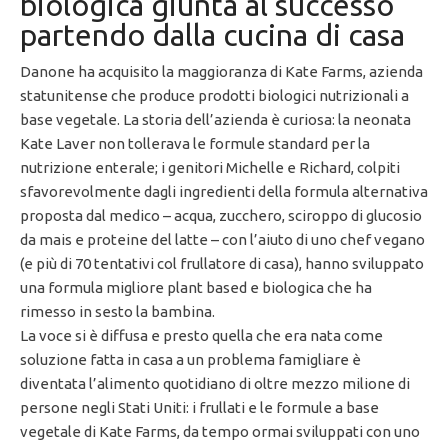
biologica giunta al successo
partendo dalla cucina di casa
Danone ha acquisito la maggioranza di Kate Farms, azienda
statunitense che produce prodotti biologici nutrizionali a
base vegetale. La storia dell’azienda è curiosa: la neonata
Kate Laver non tollerava le formule standard per la
nutrizione enterale; i genitori Michelle e Richard, colpiti
sfavorevolmente dagli ingredienti della formula alternativa
proposta dal medico – acqua, zucchero, sciroppo di glucosio
da mais e proteine del latte – con l’aiuto di uno chef vegano
(e più di 70 tentativi col frullatore di casa), hanno sviluppato
una formula migliore plant based e biologica che ha
rimesso in sesto la bambina.
La voce si è diffusa e presto quella che era nata come
soluzione fatta in casa a un problema famigliare è
diventata l’alimento quotidiano di oltre mezzo milione di
persone negli Stati Uniti: i frullati e le formule a base
vegetale di Kate Farms, da tempo ormai sviluppati con uno