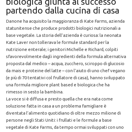
biologica giunta al successo
partendo dalla cucina di casa
Danone ha acquisito la maggioranza di Kate Farms, azienda
statunitense che produce prodotti biologici nutrizionali a
base vegetale. La storia dell’azienda è curiosa: la neonata
Kate Laver non tollerava le formule standard per la
nutrizione enterale; i genitori Michelle e Richard, colpiti
sfavorevolmente dagli ingredienti della formula alternativa
proposta dal medico – acqua, zucchero, sciroppo di glucosio
da mais e proteine del latte – con l’aiuto di uno chef vegano
(e più di 70 tentativi col frullatore di casa), hanno sviluppato
una formula migliore plant based e biologica che ha
rimesso in sesto la bambina.
La voce si è diffusa e presto quella che era nata come
soluzione fatta in casa a un problema famigliare è
diventata l’alimento quotidiano di oltre mezzo milione di
persone negli Stati Uniti: i frullati e le formule a base
vegetale di Kate Farms, da tempo ormai sviluppati con uno