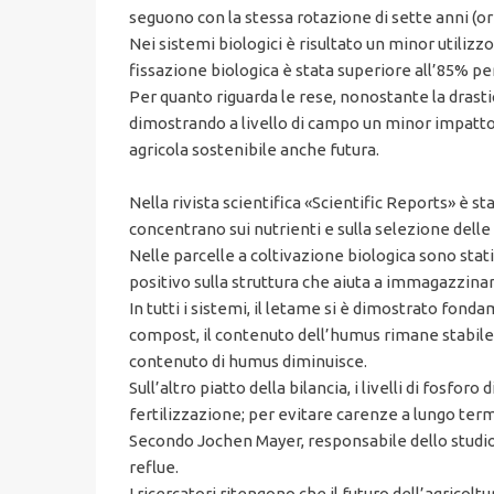
seguono con la stessa rotazione di sette anni (orm
Nei sistemi biologici è risultato un minor utilizz
fissazione biologica è stata superiore all’85% per 
Per quanto riguarda le rese, nonostante la drastic
dimostrando a livello di campo un minor impatto s
agricola sostenibile anche futura.
Nella rivista scientifica «Scientific Reports» è s
concentrano sui nutrienti e sulla selezione delle 
Nelle parcelle a coltivazione biologica sono stati 
positivo sulla struttura che aiuta a immagazzinar
In tutti i sistemi, il letame si è dimostrato fond
compost, il contenuto dell’humus rimane stabile 
contenuto di humus diminuisce.
Sull’altro piatto della bilancia, i livelli di fosfo
fertilizzazione; per evitare carenze a lungo term
Secondo Jochen Mayer, responsabile dello studio,
reflue.
I ricercatori ritengono che il futuro dell’agricoltu