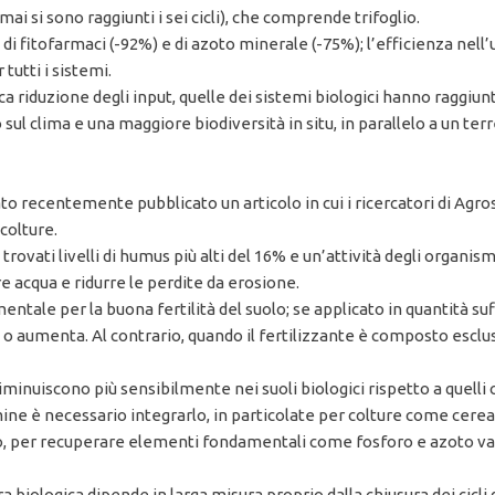
ai si sono raggiunti i sei cicli), che comprende trifoglio.
o di fitofarmaci (-92%) e di azoto minerale (-75%); l’efficienza nell
tutti i sistemi.
a riduzione degli input, quelle dei sistemi biologici hanno raggiun
ul clima e una maggiore biodiversità in situ, in parallelo a un ter
tato recentemente pubblicato un articolo in cui i ricercatori di Agro
colture.
trovati livelli di humus più alti del 16% e un’attività degli organis
e acqua e ridurre le perdite da erosione.
amentale per la buona fertilità del suolo; se applicato in quantità s
o aumenta. Al contrario, quando il fertilizzante è composto esclus
ro diminuiscono più sensibilmente nei suoli biologici rispetto a quell
ine è necessario integrarlo, in particolate per colture come cereal
 per recuperare elementi fondamentali come fosforo e azoto va valu
ra biologica dipende in larga misura proprio dalla chiusura dei cicli 