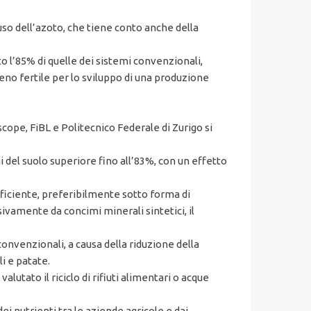
’uso dell’azoto, che tiene conto anche della
to l’85% di quelle dei sistemi convenzionali,
reno fertile per lo sviluppo di una produzione
scope, FiBL e Politecnico Federale di Zurigo si
mi del suolo superiore fino all’83%, con un effetto
ufficiente, preferibilmente sotto forma di
ivamente da concimi minerali sintetici, il
i convenzionali, a causa della riduzione della
i e patate.
tato il riciclo di rifiuti alimentari o acque
dei nutrienti tra le aziende agricole e dai