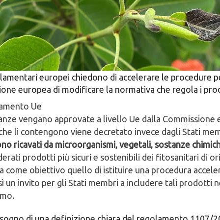
arlamentari europei chiedono di accelerare le procedure per
ne europea di modificare la normativa che regola i prodot
rlamento Ue
anze vengano approvate a livello Ue dalla Commissione eur
che li contengono viene decretato invece dagli Stati mem
sono ricavati da microorganismi, vegetali, sostanze chimi
ati prodotti più sicuri e sostenibili dei fitosanitari di ori
a come obiettivo quello di istituire una procedura acceler
sì un invito per gli Stati membri a includere tali prodotti 
omo.
bisogno di una definizione chiara del regolamento 1107/20