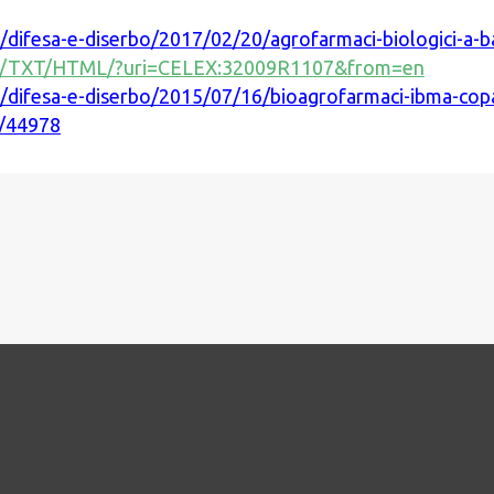
/difesa-e-diserbo/2017/02/20/agrofarmaci-biologici-a-b
nt/IT/TXT/HTML/?uri=CELEX:32009R1107&from=en
m/difesa-e-diserbo/2015/07/16/bioagrofarmaci-ibma-c
t/44978