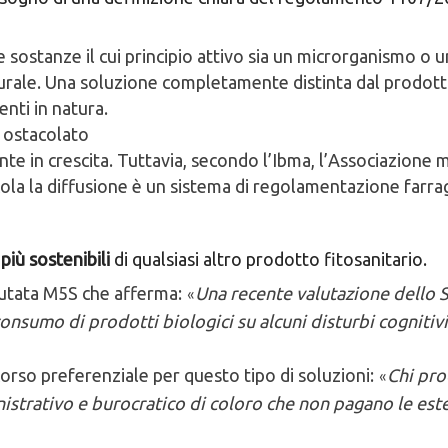
e sostanze il cui principio attivo sia un microrganismo o 
urale. Una soluzione completamente distinta dal prodotto 
nti in natura.
a ostacolato
e in crescita. Tuttavia, secondo l’Ibma, l’Associazione m
tacola la diffusione è un sistema di regolamentazione far
più sostenibili
di qualsiasi altro prodotto fitosanitario.
putata M5S che afferma:
Una recente valutazione dello St
«
sumo di prodotti biologici su alcuni disturbi cognitivi inf
rso preferenziale per questo tipo di soluzioni:
Chi pro
«
nistrativo e burocratico di coloro che non pagano le est