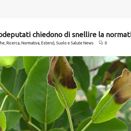
rodeputati chiedono di snellire la normat
che, Ricerca, Normativa, Estero)
,
Suolo e Salute News
0