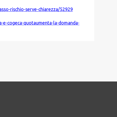
asso-rischio-serve-chiarezza/52929
opa-e-cogeca-quotaumenta-la-domanda-