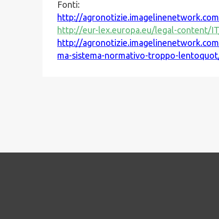
Fonti:
http://agronotizie.imagelinenetwork.com
http://eur-lex.europa.eu/legal-conte
http://agronotizie.imagelinenetwork.co
ma-sistema-normativo-troppo-lentoquo