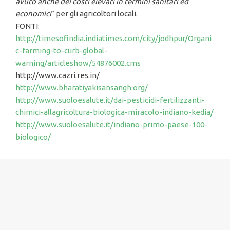
avuto anche dei costi elevati in termini sanitari ed
economici
” per gli agricoltori locali.
FONTI:
http://timesofindia.indiatimes.com/city/jodhpur/Organi
c-farming-to-curb-global-
warning/articleshow/54876002.cms
http://www.cazri.res.in/
http://www.bharatiyakisansangh.org/
http://www.suoloesalute.it/dai-pesticidi-fertilizzanti-
chimici-allagricoltura-biologica-miracolo-indiano-kedia/
http://www.suoloesalute.it/indiano-primo-paese-100-
biologico/