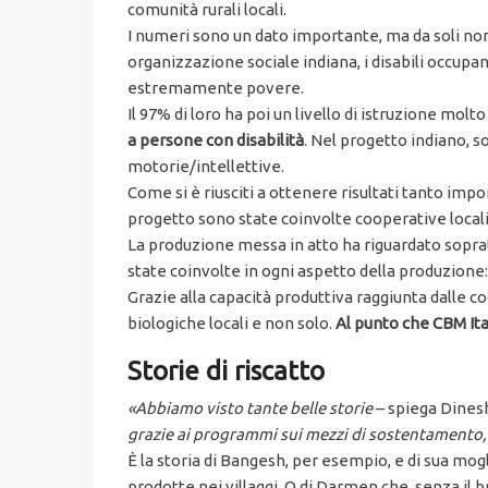
comunità rurali locali.
I numeri sono un dato importante, ma da soli non b
organizzazione sociale indiana, i disabili occup
estremamente povere.
Il 97% di loro ha poi un livello di istruzione molt
a persone con disabilità
. Nel progetto indiano, s
motorie/intellettive.
Come si è riusciti a ottenere risultati tanto impo
progetto sono state coinvolte cooperative locali
La produzione messa in atto ha riguardato soprattu
state coinvolte in ogni aspetto della produzione:
Grazie alla capacità produttiva raggiunta dalle co
biologiche locali e non solo.
Al punto che CBM Ital
Storie di riscatto
«
Abbiamo visto tante belle storie
– spiega Dines
grazie ai programmi sui mezzi di sostentamento, p
È la storia di Bangesh, per esempio, e di sua mo
prodotte nei villaggi. O di Darmen che, senza il b