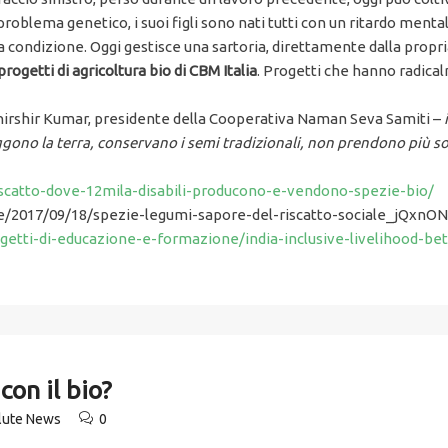
oblema genetico, i suoi figli sono nati tutti con un ritardo mentale
ua condizione. Oggi gestisce una sartoria, direttamente dalla propr
progetti di agricoltura bio di CBM Italia
. Progetti che hanno radical
hirshir Kumar, presidente della Cooperativa Naman Seva Samiti –
gono la terra, conservano i semi tradizionali, non prendono più sol
l-riscatto-dove-12mila-disabili-producono-e-vendono-spezie-bio/
rse/2017/09/18/spezie-legumi-sapore-del-riscatto-sociale_jQ
ogetti-di-educazione-e-formazione/india-inclusive-livelihood-bet
con il bio?
alute News
0