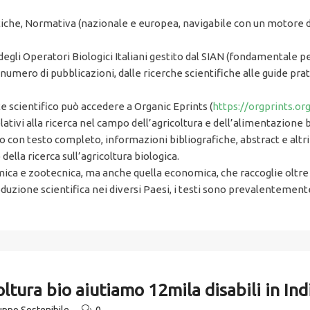
itiche, Normativa (nazionale e europea, navigabile con un motore di 
degli Operatori Biologici Italiani gestito dal SIAN (fondamentale pe
numero di pubblicazioni, dalle ricerche scientifiche alle guide prat
e scientifico può accedere a Organic Eprints (
https://orgprints.or
lativi alla ricerca nel campo dell’agricoltura e dell’alimentazione b
co con testo completo, informazioni bibliografiche, abstract e altri
ella ricerca sull’agricoltura biologica.
mica e zootecnica, ma anche quella economica, che raccoglie oltre
roduzione scientifica nei diversi Paesi, i testi sono prevalentemen
oltura bio aiutiamo 12mila disabili in Ind
uppo Sostenibile
0