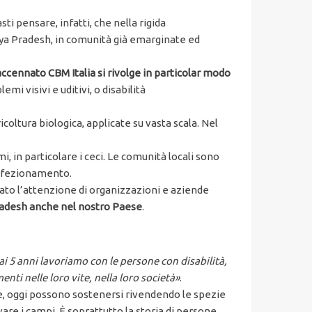
ti pensare, infatti, che nella rigida
adya Pradesh, in comunità già emarginate ed
ennato CBM Italia si rivolge in particolar modo
mi visivi e uditivi, o disabilità
coltura biologica, applicate su vasta scala. Nel
i, in particolare i ceci. Le comunità locali sono
confezionamento.
irato l’attenzione di organizzazioni e aziende
 Pradesh anche nel nostro Paese
.
 5 anni lavoriamo con le persone con disabilità,
ti nelle loro vite, nella loro società
»
.
re, oggi possono sostenersi rivendendo le spezie
vare i campi. È soprattutto la storia di persone