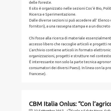
delle foreste.
Il sito è organizzato nelle sezioni Cos’è Bio, Pol
Ricerca e Sperimentazione.
Dalle diverse sezioni si può accedere all’ Elenco 
fornitori), a una rassegna stampa e a un discreto 
Chi fosse alla ricerca di materiale essenzialment
accesso libero che raccoglie articoli e progetti re
L’archivio contiene articoli in formato elettroni
organizzazioni, progetti e strutture nel contesto d
È interessante non solo la parte tecnica agrono
consumatori dei diversi Paesi). In linea con la p
francese).
CBM Italia Onlus: “Con l’agric
22 Settembre 2017
Suolo e Salute News
,
Svil