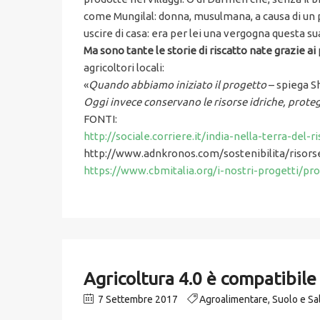
come Mungilal: donna, musulmana, a causa di un pr
uscire di casa: era per lei una vergogna questa s
Ma sono tante le storie di riscatto nate grazie ai 
agricoltori locali:
«
Quando abbiamo iniziato il progetto
– spiega S
Oggi invece conservano le risorse idriche, proteg
FONTI:
http://sociale.corriere.it/india-nella-terra-de
http://www.adnkronos.com/sostenibilita/riso
https://www.cbmitalia.org/i-nostri-progetti/pr
Agricoltura 4.0 è compatibile 
7 Settembre 2017
Agroalimentare
,
Suolo e S