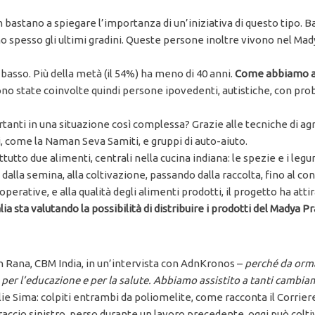
astano a spiegare l’importanza di un’iniziativa di questo tipo. Bas
ano spesso gli ultimi gradini. Queste persone inoltre vivono nel M
o basso. Più della metà (il 54%) ha meno di 40 anni.
Come abbiamo acc
ono state coinvolte quindi persone ipovedenti, autistiche, con proble
rtanti in una situazione così complessa? Grazie alle tecniche di agri
, come la Naman Seva Samiti, e gruppi di auto-aiuto.
tto due alimenti, centrali nella cucina indiana: le spezie e i legum
 dalla semina, alla coltivazione, passando dalla raccolta, fino al 
operative, e alla qualità degli alimenti prodotti, il progetto ha att
ia sta valutando la possibilità di distribuire i prodotti del Madya
h Rana, CBM India, in un’intervista con AdnKronos –
perché da ormai
er l’educazione e per la salute. Abbiamo assistito a tanti cambiamen
glie Sima: colpiti entrambi da poliomelite, come racconta il Corrie
raccio sinistro, perso durante un lavoro precedente, oggi può colti