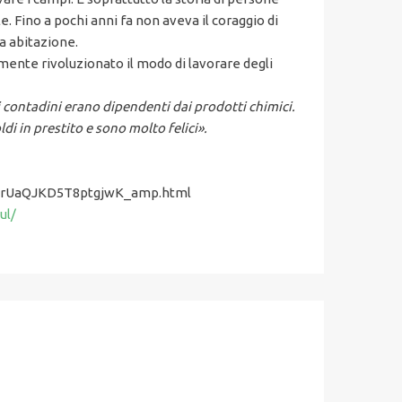
. Fino a pochi anni fa non aveva il coraggio di
ia abitazione.
mente rivoluzionato il modo di lavorare degli
i contadini erano dipendenti dai prodotti chimici.
di in prestito e sono molto felici
»
.
xnONrUaQJKD5T8ptgjwK_amp.html
ul/