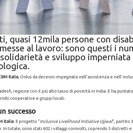
ti, quasi 12mila persone con disabi
 messe al lavoro: sono questi i nu
 solidarietà e sviluppo imperniata
ologica.
CBM Italia
, Onlus da decenni impegnata nell’assistenza e nell’inclus
esh, regione con il più alto tasso di povertà in India. E ha puntato 
ndo cooperative e gruppi locali.
 un successo
M Italia
. Il progetto “
Inclusive Livelihood Initiative Ujjwal
”, partito
e. In totale, sono stati 602 i villaggi coinvolti, coprendo 5 distret