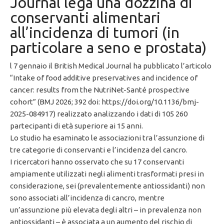
Journal lega una dozzina di
conservanti alimentari
all’incidenza di tumori (in
particolare a seno e prostata)
l 7 gennaio il British Medical Journal ha pubblicato l’articolo
“Intake of food additive preservatives and incidence of
cancer: results from the NutriNet-Santé prospective
cohort” (BMJ 2026; 392 doi: https://doi.org/10.1136/bmj-
2025-084917) realizzato analizzando i dati di 105 260
partecipanti di età superiore ai 15 anni.
Lo studio ha esaminato le associazioni tra l’assunzione di
tre categorie di conservanti e l’incidenza del cancro.
I ricercatori hanno osservato che su 17 conservanti
ampiamente utilizzati negli alimenti trasformati presi in
considerazione, sei (prevalentemente antiossidanti) non
sono associati all’incidenza di cancro, mentre
un’assunzione più elevata degli altri – in prevalenza non
antiossidanti – è associata a un aumento del rischio di