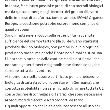
in teoria, è del tutto possibile produrli con metodi biologici,
ma da quanto emerge dagli incontri del gruppo di lavoro
delle imprese di trasformazione in ambito IFOAM Organics
Europe, la questione potrebbe essere meno semplice di
quanto appaia.
Sono infatti emersi dubbi sulla reperibilità in quantità
sufficiente del cremor tartaro (da cui derivano i tartrati)
prodotto da vino biologico, non perché i vini biologici ne
producano meno, ma perché finora non è mai esistita una
filiera che lo raccolga dalle cantine e dalle distillerie- che
non sono generalmente di grandissime dimensioni-, che
sarebbe tutta da inventare.
Al momento risulta essere certificato per la produzione
biologica di tartrati solo un operatore (in Germania), che
con tutta probabilità non sarà in grado di fornire tutta la UE
con le decime di tonnellate di tartrati che sono necessarie
ai produttori di biscotti e altri prodotti da forno.
È quindi opportuno che le aziende interessate all’uso dei