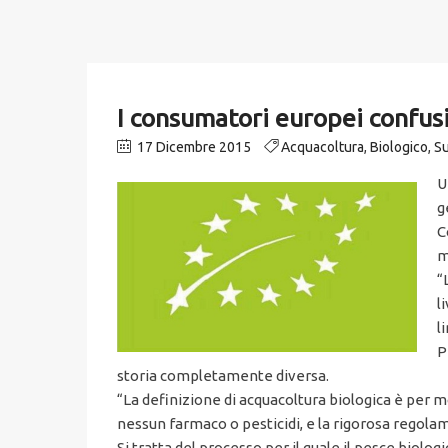
I consumatori europei confusi
17 Dicembre 2015
Acquacoltura
,
Biologico
,
Su
U
g
C
m
“L
l
l
P
storia completamente diversa.
“La definizione di acquacoltura biologica è per mo
nessun farmaco o pesticidi, e la rigorosa regol
Si tratta del processo per il quale il pesce bio