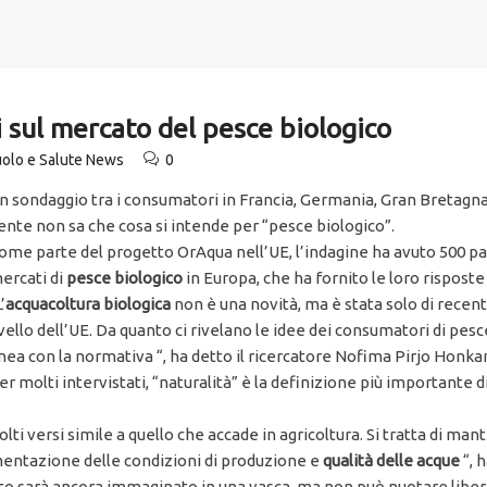
 sul mercato del pesce biologico
olo e Salute News
0
n sondaggio tra i consumatori in Francia, Germania, Gran Bretagna 
ente non sa che cosa si intende per “pesce biologico”.
ome parte del progetto OrAqua nell’UE, l’indagine ha avuto 500 par
ercati di
pesce biologico
in Europa, che ha fornito le loro risposte
’
acquacoltura biologica
non è una novità, ma è stata solo di recen
ivello dell’UE. Da quanto ci rivelano le idee dei consumatori di pe
inea con la normativa “, ha detto il ricercatore Nofima Pirjo Honk
er molti intervistati, “naturalità” è la definizione più importante d
lti versi simile a quello che accade in agricoltura. Si tratta di ma
amentazione delle condizioni di produzione e
qualità delle acque
“, 
logico sarà ancora immaginato in una vasca, ma non può nuotare lib